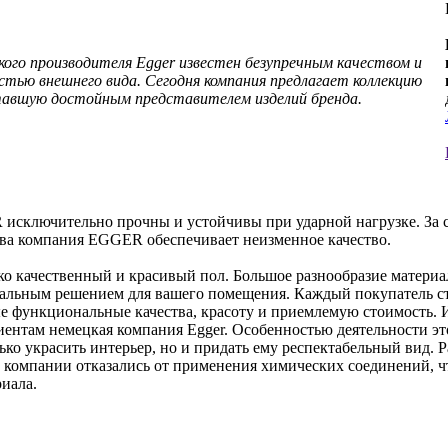
ого производителя Egger известен безупречным качеством и
стью внешнего вида. Сегодня компания предлагает коллекцию
ставшую достойным представителем изделий бренда.
сключительно прочны и устойчивы при ударной нагрузке. За с
ва компания EGGER обеспечивает неизменное качество.
о качественный и красивый пол. Большое разнообразие материал
еальным решением для вашего помещения. Каждый покупатель ст
ные функциональные качества, красоту и приемлемую стоимость. 
лиентам немецкая компания Egger. Особенностью деятельности эт
лько украсить интерьер, но и придать ему респектабельный вид.
 компании отказались от применения химических соединений, ч
иала.