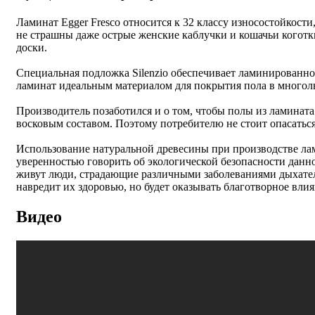
Ламинат Egger Fresco относится к 32 классу износостойкост
не страшны даже острые женские каблучки и кошачьи коготки
доски.
Специальная подложка Silenzio обеспечивает ламинированном
ламинат идеальным материалом для покрытия пола в много
Производитель позаботился и о том, чтобы полы из ламинат
восковым составом. Поэтому потребителю не стоит опасаться
Использование натуральной древесины при производстве лам
уверенностью говорить об экологической безопасности данно
живут люди, страдающие различными заболеваниями дыхатель
навредит их здоровью, но будет оказывать благотворное влия
Видео