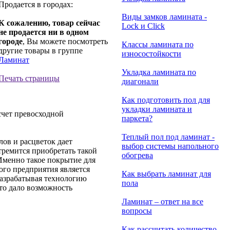
Продается в городах:
Виды замков ламината -
К сожалению, товар сейчас
Lock и Click
не продается ни в одном
городе
, Вы можете посмотреть
Классы ламината по
другие товары в группе
износостойкости
Ламинат
Укладка ламината по
Печать страницы
диагонали
Как подготовить пол для
укладки ламината и
чет превосходной
паркета?
Теплый пол под ламинат -
ов и расцветок дает
выбор системы напольного
ремится приобретать такой
обогрева
Именно такое покрытие для
ого предприятия является
Как выбрать ламинат для
 Разрабатывая технологию
пола
то дало возможность
Ламинат – ответ на все
вопросы
Как рассчитать количество