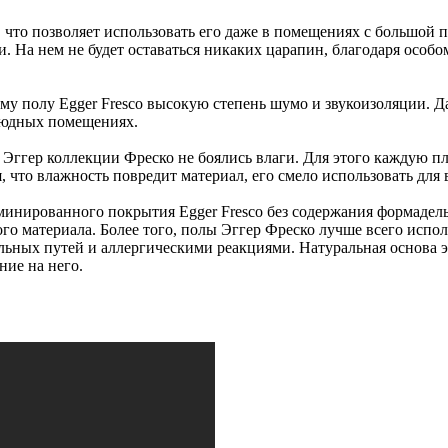
и, что позволяет использовать его даже в помещениях с большой
. На нем не будет оставаться никаких царапин, благодаря особ
у полу Egger Fresco высокую степень шумо и звукоизоляции. Да
людных помещениях.
а Эггер коллекции Фреско не боялись влаги. Для этого каждую 
, что влажность повредит материал, его смело использовать для
инированного покрытия Egger Fresco без содержания формадель
го материала. Более того, полы Эггер Фреско лучше всего испо
ных путей и аллергическими реакциями. Натуральная основа эт
ние на него.