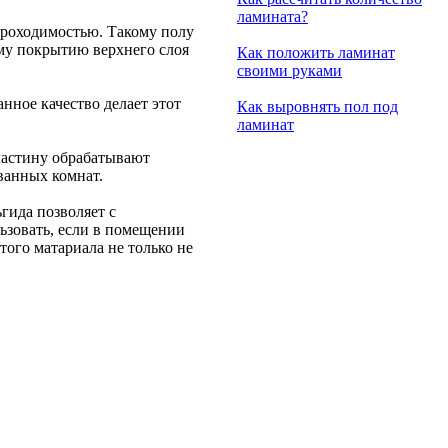
ламината?
 проходимостью. Такому полу
ому покрытию верхнего слоя
Как положить ламинат
своими руками
нное качество делает этот
Как выровнять пол под
ламинат
пластину обрабатывают
 ванных комнат.
гида позволяет с
льзовать, если в помещении
ого матариала не только не