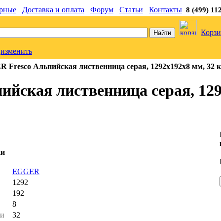
рные
Доставка и оплата
Форум
Статьи
Контакты
8 (499) 11
Корзи
изменить
Fresco Альпийская лиственница серая, 1292х192х8 мм, 32 к
йская лиственница серая, 129
ки
ь
EGGER
1292
192
8
ти
32