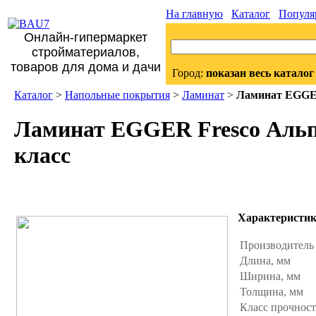
На главную
Каталог
Популя
Онлайн-гипермаркет
стройматериалов,
товаров для дома и дачи
Город:
показан весь каталог
Каталог
>
Напольные покрытия
>
Ламинат
>
Ламинат EGGER 
Ламинат EGGER Fresco Альпи
класс
Характеристи
Производител
Длина, мм
Ширина, мм
Толщина, мм
Класс прочнос