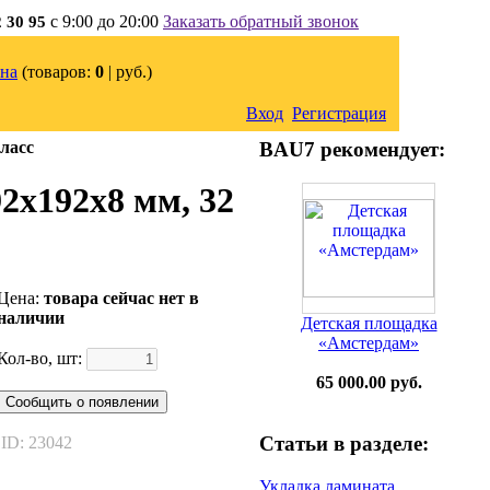
с 9:00 до 20:00
Заказать обратный звонок
2 30 95
на
(товаров:
0
|
руб.)
Вход
Регистрация
ласс
BAU7 рекомендует:
2х192х8 мм, 32
Цена:
товара сейчас нет в
наличии
Детская площадка
«Амстердам»
Кол-во, шт:
65 000.00 руб.
Сообщить о появлении
Статьи в разделе:
ID: 23042
Укладка ламината