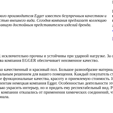
ого производителя Egger известен безупречным качеством и
стью внешнего вида. Сегодня компания предлагает коллекцию
ставшую достойным представителем изделий бренда.
сключительно прочны и устойчивы при ударной нагрузке. За с
ва компания EGGER обеспечивает неизменное качество.
о качественный и красивый пол. Большое разнообразие материал
еальным решением для вашего помещения. Каждый покупатель ст
ные функциональные качества, красоту и приемлемую стоимость. 
лиентам немецкая компания Egger. Особенностью деятельности эт
лько украсить интерьер, но и придать ему респектабельный вид.
 компании отказались от применения химических соединений, ч
иала.