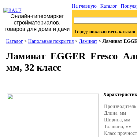
На главную
Каталог
Популя
Онлайн-гипермаркет
стройматериалов,
товаров для дома и дачи
Город:
показан весь каталог
Каталог
>
Напольные покрытия
>
Ламинат
>
Ламинат EGGER 
Ламинат EGGER Fresco Альп
мм, 32 класс
Характеристи
Производител
Длина, мм
Ширина, мм
Толщина, мм
Класс прочнос