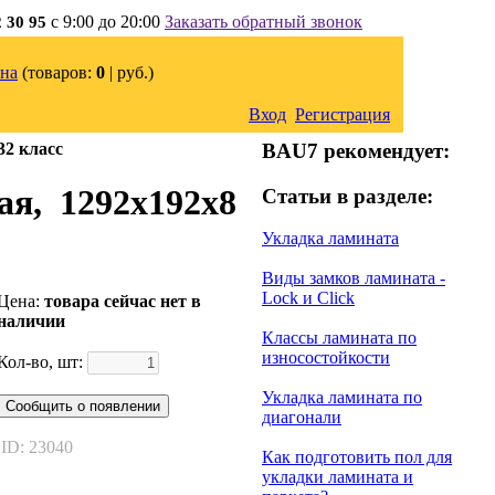
с 9:00 до 20:00
Заказать обратный звонок
2 30 95
на
(товаров:
0
|
руб.)
Вход
Регистрация
32 класс
BAU7 рекомендует:
я, 1292х192х8
Статьи в разделе:
Укладка ламината
Виды замков ламината -
Lock и Click
Цена:
товара сейчас нет в
наличии
Классы ламината по
износостойкости
Кол-во, шт:
Укладка ламината по
Сообщить о появлении
диагонали
ID: 23040
Как подготовить пол для
укладки ламината и