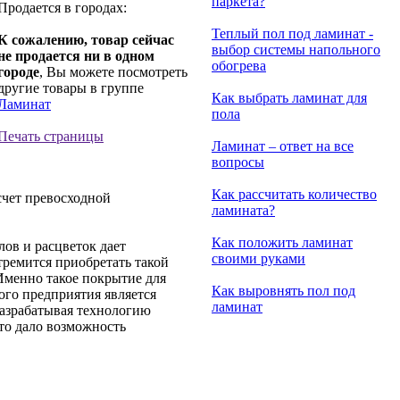
паркета?
Продается в городах:
Теплый пол под ламинат -
К сожалению, товар сейчас
выбор системы напольного
не продается ни в одном
обогрева
городе
, Вы можете посмотреть
другие товары в группе
Как выбрать ламинат для
Ламинат
пола
Печать страницы
Ламинат – ответ на все
вопросы
Как рассчитать количество
чет превосходной
ламината?
Как положить ламинат
ов и расцветок дает
своими руками
ремится приобретать такой
Именно такое покрытие для
Как выровнять пол под
ого предприятия является
ламинат
 Разрабатывая технологию
то дало возможность