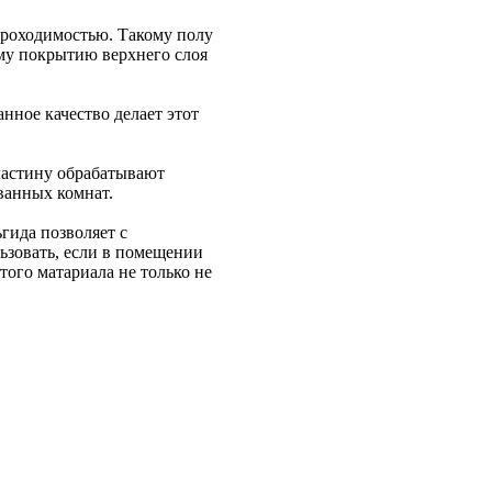
 проходимостью. Такому полу
ому покрытию верхнего слоя
нное качество делает этот
пластину обрабатывают
 ванных комнат.
гида позволяет с
льзовать, если в помещении
ого матариала не только не