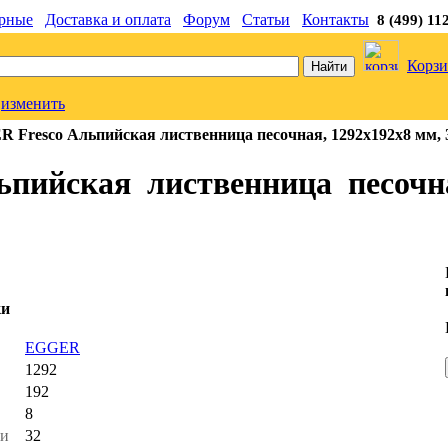
рные
Доставка и оплата
Форум
Статьи
Контакты
8 (499) 11
Корзи
изменить
Fresco Альпийская лиственница песочная, 1292х192х8 мм, 
ийская лиственница песочна
ки
ь
EGGER
1292
192
8
ти
32