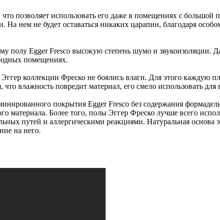
и, что позволяет использовать его даже в помещениях с большой
. На нем не будет оставаться никаких царапин, благодаря особ
у полу Egger Fresco высокую степень шумо и звукоизоляции. Да
людных помещениях.
а Эггер коллекции Фреско не боялись влаги. Для этого каждую 
, что влажность повредит материал, его смело использовать для
инированного покрытия Egger Fresco без содержания формадель
го материала. Более того, полы Эггер Фреско лучше всего испо
ных путей и аллергическими реакциями. Натуральная основа эт
ние на него.