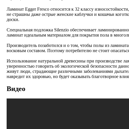
Ламинат Egger Fresco относится к 32 классу износостойкост
не страшны даже острые женские каблучки и кошачьи коготки
доски.
Специальная подложка Silenzio обеспечивает ламинированном
ламинат идеальным материалом для покрытия пола в много
Производитель позаботился и о том, чтобы полы из ламинат
восковым составом. Поэтому потребителю не стоит опасаться
Использование натуральной древесины при производстве лам
уверенностью говорить об экологической безопасности данно
живут люди, страдающие различными заболеваниями дыхатель
навредит их здоровью, но будет оказывать благотворное влия
Видео