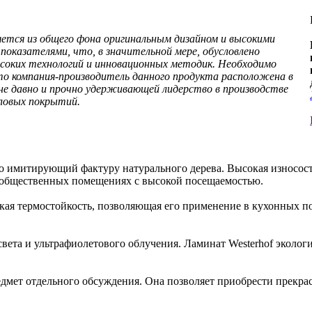
ляется из общего фона оригинальным дизайном и высокими
показателями, что, в значительной мере, обусловлено
соких технологий и инновационных методик. Необходимо
то компания-производитель данного продукта расположена в
не давно и прочно удерживающей лидерство в производстве
ловых покрытий.
о имитирующий фактуру натурального дерева. Высокая износос
и общественных помещениях с высокой посещаемостью.
ая термостойкость, позволяющая его применение в кухонных по
света и ультрафиолетового облучения. Ламинат Westerhof эколог
дмет отдельного обсуждения. Она позволяет приобрести прекр