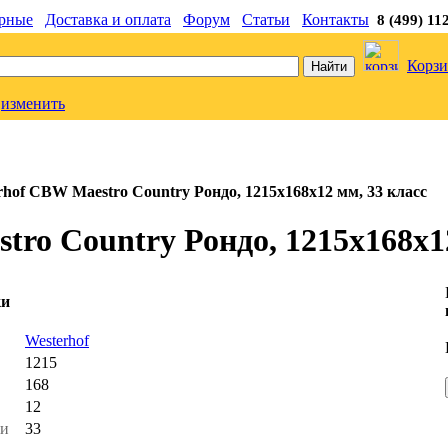
рные
Доставка и оплата
Форум
Статьи
Контакты
8 (499) 11
Корзи
изменить
hof CBW Maestro Country Рондо, 1215х168х12 мм, 33 класс
ro Country Рондо, 1215х168х12
ки
ь
Westerhof
1215
168
12
ти
33