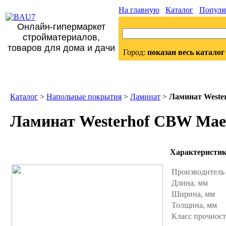
На главную
Каталог
Популя
Онлайн-гипермаркет
стройматериалов,
товаров для дома и дачи
Город:
показан весь каталог
Каталог
>
Напольные покрытия
>
Ламинат
>
Ламинат Wester
Ламинат Westerhof CBW Maest
Характеристи
Производител
Длина, мм
Ширина, мм
Толщина, мм
Класс прочнос