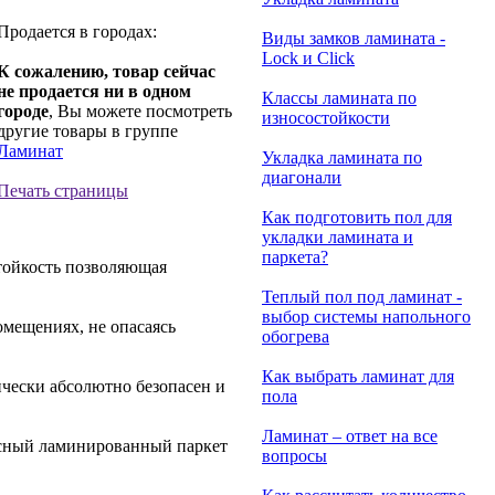
Продается в городах:
Виды замков ламината -
Lock и Click
К сожалению, товар сейчас
не продается ни в одном
Классы ламината по
городе
, Вы можете посмотреть
износостойкости
другие товары в группе
Ламинат
Укладка ламината по
диагонали
Печать страницы
Как подготовить пол для
укладки ламината и
паркета?
тойкость позволяющая
Теплый пол под ламинат -
выбор системы напольного
мещениях, не опасаясь
обогрева
Как выбрать ламинат для
ически абсолютно безопасен и
пола
Ламинат – ответ на все
асный ламинированный паркет
вопросы