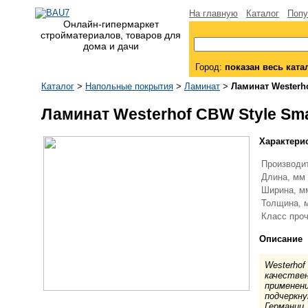
На главную
Каталог
Попу
Онлайн-гипермаркет
стройматериалов, товаров для
дома и дачи
Город:
показан весь ката
Каталог
>
Напольные покрытия
>
Ламинат
>
Ламинат Westerho
Ламинат Westerhof CBW Style Sma
Характери
Производи
Длина, мм
Ширина, 
Толщина,
Класс про
Описание
Westerhof
качествен
применени
подчеркну
Германии,