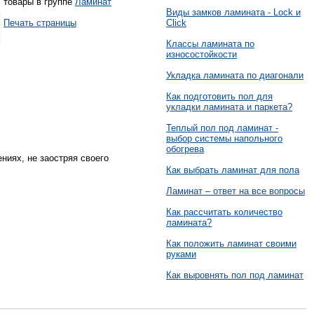
товары в группе
Ламинат
Виды замков ламината - Lock и
Click
Печать страницы
Классы ламината по
износостойкости
Укладка ламината по диагонали
Как подготовить пол для
укладки ламината и паркета?
Теплый пол под ламинат -
выбор системы напольного
обогрева
ниях, не заостряя своего
Как выбрать ламинат для пола
Ламинат – ответ на все вопросы
Как рассчитать количество
ламината?
Как положить ламинат своими
руками
Как выровнять пол под ламинат