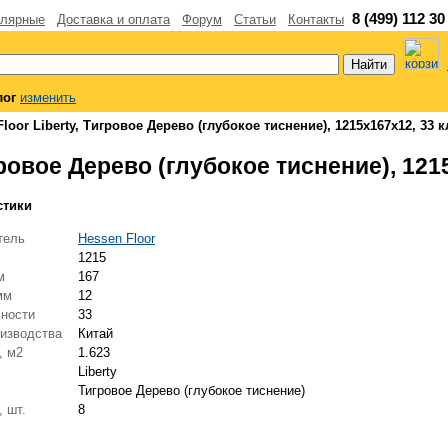
8 (499) 112 30
лярные
Доставка и оплата
Форум
Статьи
Контакты
лог
изменить
loor Liberty, Тигровое Дерево (глубокое тиснение), 1215x167x12, 33 к
гровое Дерево (глубокое тиснение), 121
стики
тель
Hessen Floor
1215
мм
167
 мм
12
чности
33
оизводства
Китай
, м2
1.623
я
Liberty
Тигровое Дерево (глубокое тиснение)
, шт.
8