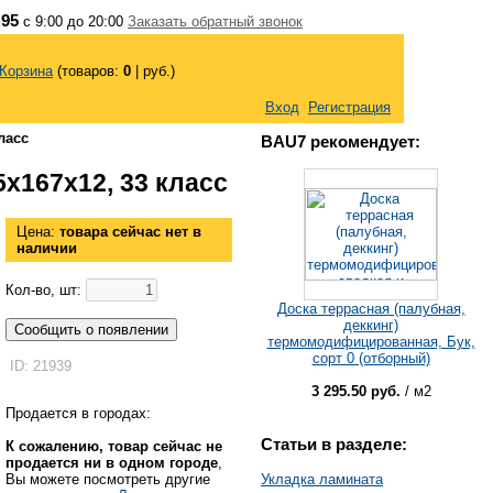
 95
с 9:00 до 20:00
Заказать обратный звонок
Корзина
(товаров:
0
|
руб.)
Вход
Регистрация
ласс
BAU7 рекомендует:
5x167x12, 33 класс
Цена:
товара сейчас нет в
наличии
Кол-во, шт:
Доска террасная (палубная,
деккинг)
Сообщить о появлении
термомодифицированная, Бук,
сорт 0 (отборный)
ID: 21939
3 295.50 руб.
/ м2
Продается в городах:
Статьи в разделе:
К сожалению, товар сейчас не
продается ни в одном городе
,
Укладка ламината
Вы можете посмотреть другие