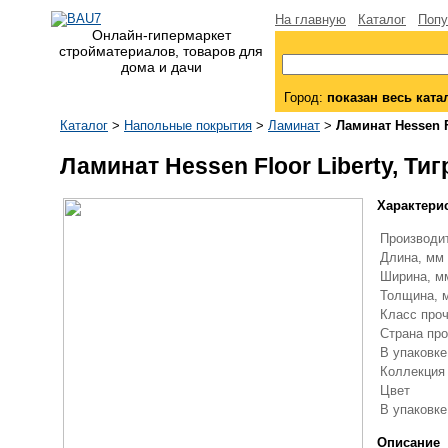
На главную
Каталог
Попу
Онлайн-гипермаркет
стройматериалов, товаров для
дома и дачи
Город:
показан весь ката
Каталог
>
Напольные покрытия
>
Ламинат
>
Ламинат Hessen F
Ламинат Hessen Floor Liberty, Ти
Характери
Производи
Длина, мм
Ширина, 
Толщина,
Класс про
Страна пр
В упаковке
Коллекци
Цвет
В упаковке
Описание