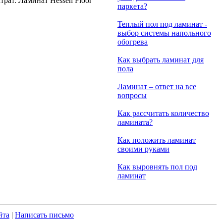
рат. Ламинат Hessen Floor
паркета?
Теплый пол под ламинат -
выбор системы напольного
обогрева
Как выбрать ламинат для
пола
Ламинат – ответ на все
вопросы
Как рассчитать количество
ламината?
Как положить ламинат
своими руками
Как выровнять пол под
ламинат
йта
|
Написать письмо