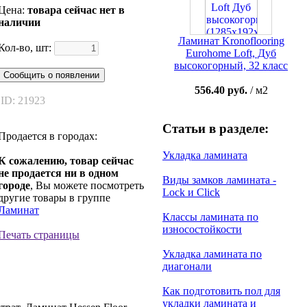
Цена:
товара сейчас нет в
наличии
Ламинат Kronoflooring
Кол-во, шт:
Eurohome Loft, Дуб
высокогорный, 32 класс
Сообщить о появлении
556.40 руб.
/ м2
ID: 21923
Статьи в разделе:
Продается в городах:
Укладка ламината
К сожалению, товар сейчас
не продается ни в одном
Виды замков ламината -
городе
, Вы можете посмотреть
Lock и Click
другие товары в группе
Ламинат
Классы ламината по
износостойкости
Печать страницы
Укладка ламината по
диагонали
Как подготовить пол для
укладки ламината и