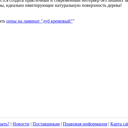
тся создать практичный и современный интерьер без лишних зат
оры, идеально имитирующие натуральную поверхность дерева!
нать
цены на ламинат "дуб кремовый"
"
зать?
|
Новости
|
Поставщикам
|
Правовая информация
|
Карта са