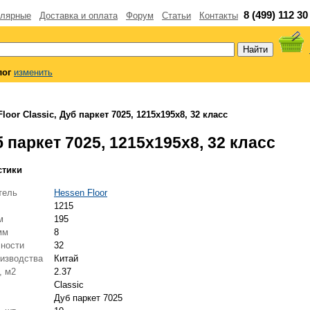
8 (499) 112 30
лярные
Доставка и оплата
Форум
Статьи
Контакты
лог
изменить
oor Classic, Дуб паркет 7025, 1215x195x8, 32 класс
 паркет 7025, 1215x195x8, 32 класс
стики
тель
Hessen Floor
1215
мм
195
 мм
8
чности
32
оизводства
Китай
, м2
2.37
я
Classic
Дуб паркет 7025