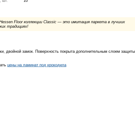
, шт.
10
essen Floor коллекции Classic — это имитация паркета в лучших
ких традициях!
ки, двойной замок. Поверхность покрыта дополнительным слоем защиты
нать
цены на ламинат под крокодила