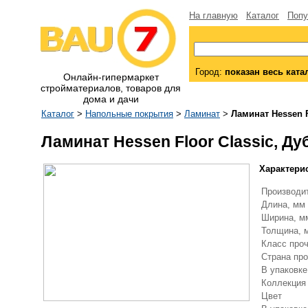
На главную
Каталог
Попу
Город:
показан весь ката
Онлайн-гипермаркет
стройматериалов, товаров для
дома и дачи
Каталог
>
Напольные покрытия
>
Ламинат
>
Ламинат Hessen Fl
Ламинат Hessen Floor Classic, Дуб
Характери
Производи
Длина, мм
Ширина, 
Толщина,
Класс про
Страна пр
В упаковке
Коллекци
Цвет