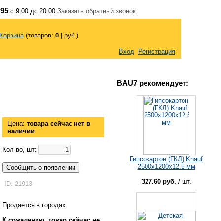
 95
с 9:00 до 20:00
Заказать обратный звонок
Корзина
(товаров:
0
|
руб.)
Вход
Регистрация
BAU7 рекомендует:
Цена:
товара сейчас нет в
наличии
Кол-во, шт:
Гипсокартон (ГКЛ) Knauf
2500х1200х12.5 мм
Сообщить о появлении
327.60 руб.
/ шт.
ID: 21913
Продается в городах:
К сожалению, товар сейчас не