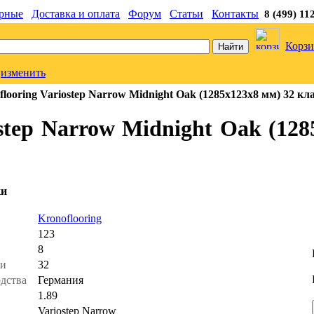
рные
Доставка и оплата
Форум
Статьи
Контакты
8 (499) 11
Корзи
изменить
looring Variostep Narrow Midnight Oak (1285x123x8 мм) 32 кл
step Narrow Midnight Oak (128
ки
ь
Kronoflooring
123
8
ти
32
одства
Германия
1.89
Variostep Narrow