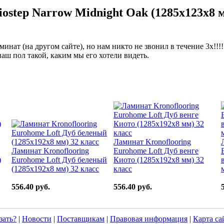
ostep Narrow Midnight Oak (1285x123x8 м
инат (на другом сайте), но нам никто не звонил в течение 3х!!!
 наш пол такой, каким мы его хотели видеть.
Ламинат Kronoflooring
Ламинат Kronoflooring
Eurohome Loft Дуб венге
)
Eurohome Loft Дуб беленый
Киото (1285x192x8 мм) 32
(1285x192x8 мм) 32 класс
класс
556.40 руб.
556.40 руб.
зать?
|
Новости
|
Поставщикам
|
Правовая информация
|
Карта са