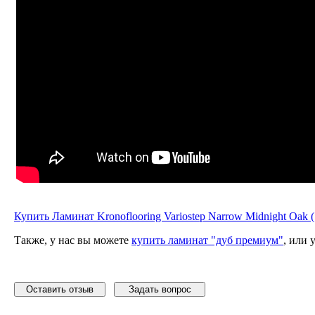
Купить Ламинат Kronoflooring Variostep Narrow Midnight Oak 
Также, у нас вы можете
купить ламинат "дуб премиум"
, или 
Оставить отзыв
Задать вопрос