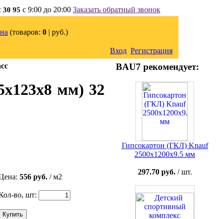
с 9:00 до 20:00
Заказать обратный звонок
2 30 95
на
(товаров:
0
|
руб.)
Вход
Регистрация
асс
BAU7 рекомендует:
5x123x8 мм) 32
Гипсокартон (ГКЛ) Knauf
2500х1200х9.5 мм
297.70 руб.
/ шт.
Цена:
556 руб.
/ м2
Кол-во, шт:
Купить