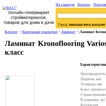
На главную
Каталог
Популя
Онлайн-гипермаркет
стройматериалов,
товаров для дома и дачи
Город:
показан весь каталог
Каталог
>
Напольные покрытия
>
Ламинат
>
Ламинат Kronof
Ламинат Kronoflooring Vario
класс
Характеристи
Производител
Ширина, мм
Толщина, мм
Класс прочнос
Страна произв
В упаковке, м2
Коллекция