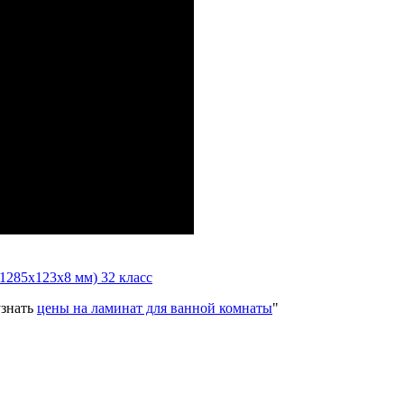
(1285x123x8 мм) 32 класс
узнать
цены на ламинат для ванной комнаты
"