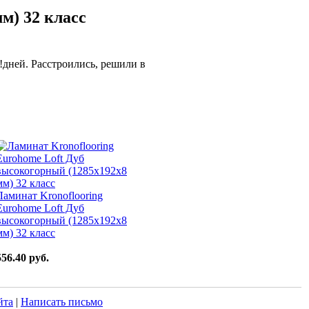
м) 32 класс
!!дней. Расстроились, решили в
Ламинат Kronoflooring
Eurohome Loft Дуб
высокогорный (1285x192x8
мм) 32 класс
556.40 руб.
йта
|
Написать письмо