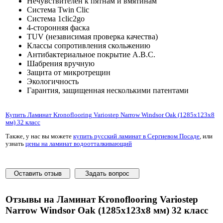
Нечувствителен к пятнам и вмятинам
Система Twin Clic
Система 1clic2go
4-сторонняя фаска
TUV (независимая проверка качества)
Классы сопротивления скольжению
Антибактериальное покрытие A.B.C.
Шабрения вручную
Защита от микротрещин
Экологичность
Гарантия, защищенная несколькими патентами
Купить Ламинат Kronoflooring Variostep Narrow Windsor Oak (1285x123x8
мм) 32 класс
Также, у нас вы можете
купить русский ламинат в Сергиевом Посаде
, или
узнать
цены на ламинат водоотталкивающий
Оставить отзыв
Задать вопрос
Отзывы на Ламинат Kronoflooring Variostep
Narrow Windsor Oak (1285x123x8 мм) 32 класс