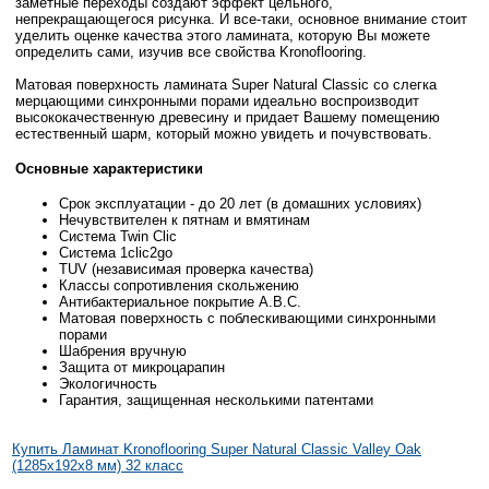
заметные переходы создают эффект цельного,
непрекращающегося рисунка. И все-таки, основное внимание стоит
уделить оценке качества этого ламината, которую Вы можете
определить сами, изучив все свойства Kronoflooring.
Матовая поверхность ламината Super Natural Classic со слегка
мерцающими синхронными порами идеально воспроизводит
высококачественную древесину и придает Вашему помещению
естественный шарм, который можно увидеть и почувствовать.
Основные характеристики
Срок эксплуатации - до 20 лет (в домашних условиях)
Нечувствителен к пятнам и вмятинам
Система Twin Clic
Система 1clic2go
TUV (независимая проверка качества)
Классы сопротивления скольжению
Антибактериальное покрытие A.B.C.
Матовая поверхность с поблескивающими синхронными
порами
Шабрения вручную
Защита от микроцарапин
Экологичность
Гарантия, защищенная несколькими патентами
Купить Ламинат Kronoflooring Super Natural Classic Valley Oak
(1285x192x8 мм) 32 класс