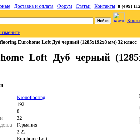
рные
Доставка и оплата
Форум
Статьи
Контакты
8 (499) 11
Корзи
изменить
looring Eurohome Loft Дуб черный (1285x192x8 мм) 32 класс
ohome Loft Дуб черный (1285
ки
ь
Kronoflooring
192
8
ти
32
одства
Германия
2.22
Eurohome Loft