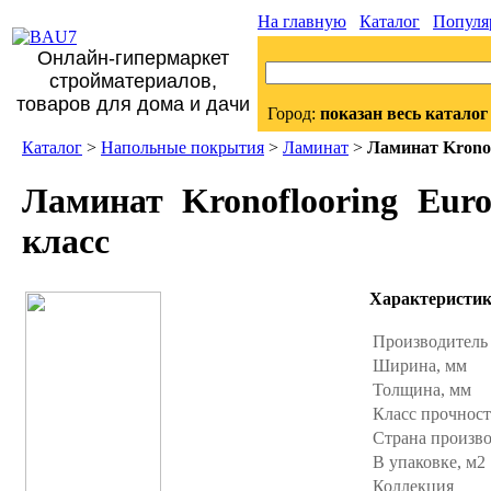
На главную
Каталог
Популя
Онлайн-гипермаркет
стройматериалов,
товаров для дома и дачи
Город:
показан весь каталог
Каталог
>
Напольные покрытия
>
Ламинат
>
Ламинат Kronof
Ламинат Kronoflooring Eur
класс
Характеристи
Производител
Ширина, мм
Толщина, мм
Класс прочнос
Страна произв
В упаковке, м2
Коллекция