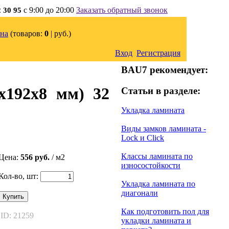
с 9:00 до 20:00
Заказать обратный звонок
2 30 95
на
(товаров:
0
|
руб.)
Вход
Регистрация
BAU7 рекомендует:
x192x8 мм) 32
Статьи в разделе:
Укладка ламината
Виды замков ламината -
Lock и Click
Классы ламината по
Цена:
556 руб.
/ м2
износостойкости
Кол-во, шт:
Укладка ламината по
диагонали
Купить
Как подготовить пол для
ID: 21259
укладки ламината и