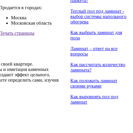
паркета?
Продается в городах:
Теплый пол под ламинат -
выбор системы напольного
Москва
обогрева
Московская область
Как выбрать ламинат для
Печать страницы
пола
Ламинат – ответ на все
вопросы
своей квартире.
Как рассчитать количество
ны и имитация каменных
ламината?
оздают эффект цельного,
ете определить сами, изучив
Как положить ламинат
своими руками
Как выровнять пол под
ламинат