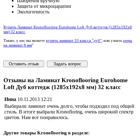
Шабрения вручную
Защита от микроцарапин
Экологичность
Купить Ламинат Kronoflooring Eurohome Loft Дуб коттедж (1285x192x8
мм) 32 класс
Также, у нас вы можете
купить ламинат 33 класса "дуб"
, или узнать
цены
на ламинат 8 мм
"
Оставить отзыв
Задать вопрос
Отзывы на Ламинат Kronoflooring Eurohome
Loft Дуб коттедж (1285x192x8 мм) 32 класс
Инна
10.11.2013 12:21
Выбирали ламинат очень долго, чтобы подходил под общий
стиль. В итоге выбрали Kronofloring, очень широкий спектр
цветов. Нам все понравилось.
Другие товары
Kronoflooring
в разделе: