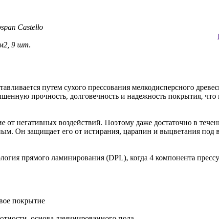
span Castello
 м2, 9 шт.
тавливается путем сухого прессования мелкодисперсного древе
ышенную прочность, долговечность и надежность покрытия, что 
от негативных воздействий. Поэтому даже достаточно в течен
ым. Он защищает его от истирания, царапин и выцветания под 
логия прямого ламинирования (DPL), когда 4 компонента пресс
ивое покрытие
отности, основа ламинированного пола