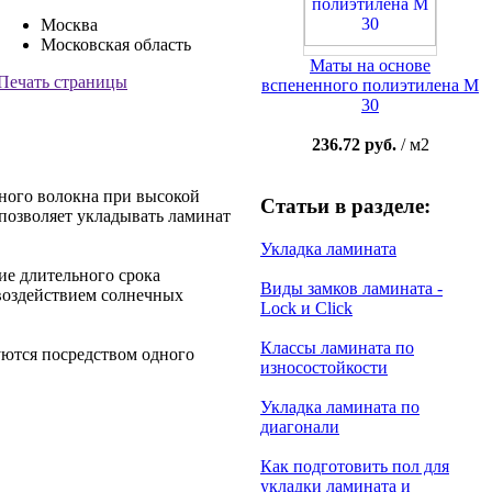
Москва
Московская область
Маты на основе
Печать страницы
вспененного полиэтилена М
30
236.72 руб.
/ м2
сного волокна при высокой
Статьи в разделе:
позволяет укладывать ламинат
Укладка ламината
ие длительного срока
Виды замков ламината -
воздействием солнечных
Lock и Click
Классы ламината по
уются посредством одного
износостойкости
Укладка ламината по
диагонали
Как подготовить пол для
укладки ламината и