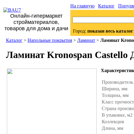
На главную
Каталог
Популя
Онлайн-гипермаркет
стройматериалов,
товаров для дома и дачи
Город:
показан весь каталог
Каталог
>
Напольные покрытия
>
Ламинат
>
Ламинат Kronos
Ламинат Kronospan Castello 
Характеристи
Производител
Ширина, мм
Толщина, мм
Класс прочнос
Страна произв
В упаковке, м2
Коллекция
Длина, мм