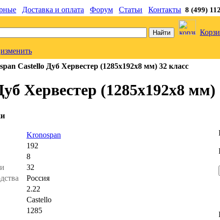
рные
Доставка и оплата
Форум
Статьи
Контакты
8 (499) 11
Корзи
изменить
pan Castello Дуб Хервестер (1285x192x8 мм) 32 класс
Дуб Хервестер (1285x192x8 мм) 
ки
ь
Kronospan
192
8
ти
32
одства
Россия
2.22
Castello
1285