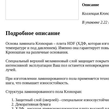
Описание
Коллекция Krono
В упаковке 2.22
Подробное описание
Основа ламината Kronospan – плита HDF (ХДФ, которая изго
температуре и под давлением). Именно она гарантирует пов
Кроношпан на различные основания.
Специальный верхний меламиновый слой защищает покрытие 
интенсивной эксплуатации Ваш пол останется неповрежденн
лучей.
При изготовлении ламинированного пола применяется техно
шага, что повышает износостойкость.
Структура ламинированного пола Kronospan:
Защитный слой (оверлей) - специальное износоустойч
Декоративная бумага
ХДФ - несущая древесноволокнистая плита высокой пл