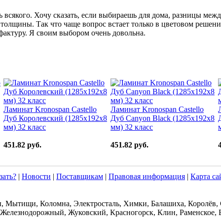
всякого. Хочу сказать, если выбираешь для дома, разницы между
мм толщины. Так что чаще вопрос встает только в цветовом решен
фактуру. Я своим выбором очень довольна.
Ламинат Kronospan Castello
Ламинат Kronospan Castello
Дуб Королевский (1285x192x8
Дуб Canyon Black (1285x192x8
мм) 32 класс
мм) 32 класс
451.82 руб.
451.82 руб.
зать?
|
Новости
|
Поставщикам
|
Правовая информация
|
Карта са
ы, Мытищи, Коломна, Электросталь, Химки, Балашиха, Королёв,
 Железнодорожный, Жуковский, Красногорск, Клин, Раменское, 