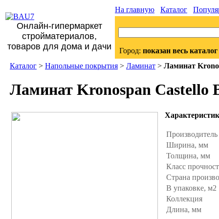
На главную
Каталог
Популя
Онлайн-гипермаркет
стройматериалов,
товаров для дома и дачи
Город:
показан весь каталог
Каталог
>
Напольные покрытия
>
Ламинат
>
Ламинат Kronos
Ламинат Kronospan Castello 
Характеристи
Производител
Ширина, мм
Толщина, мм
Класс прочнос
Страна произв
В упаковке, м2
Коллекция
Длина, мм