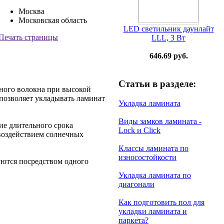
Москва
Московская область
LED светильник даунлайт
Печать страницы
LLL, 3 Вт
646.69 руб.
Статьи в разделе:
сного волокна при высокой
позволяет укладывать ламинат
Укладка ламината
Виды замков ламината -
ие длительного срока
Lock и Click
воздействием солнечных
Классы ламината по
износостойкости
уются посредством одного
Укладка ламината по
диагонали
Как подготовить пол для
укладки ламината и
паркета?