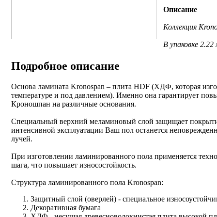
Описание
Коллекция Krono
В упаковке 2.22
Подробное описание
Основа ламината Kronospan – плита HDF (ХДФ, которая изго
температуре и под давлением). Именно она гарантирует пов
Кроношпан на различные основания.
Специальный верхний меламиновый слой защищает покрытие 
интенсивной эксплуатации Ваш пол останется неповрежденн
лучей.
При изготовлении ламинированного пола применяется техно
шага, что повышает износостойкость.
Структура ламинированного пола Kronospan:
Защитный слой (оверлей) - специальное износоустойч
Декоративная бумага
ХДФ - несущая древесноволокнистая плита высокой пл