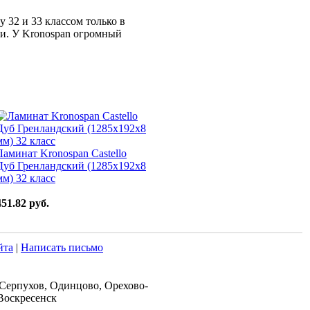
 32 и 33 классом только в
ии. У Kronospan огромный
Ламинат Kronospan Castello
Дуб Гренландский (1285x192x8
мм) 32 класс
451.82 руб.
йта
|
Написать письмо
 Серпухов, Одинцово, Орехово-
Воскресенск