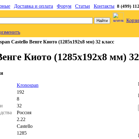
рные
Доставка и оплата
Форум
Статьи
Контакты
8 (499) 11
Корзи
изменить
pan Castello Венге Киото (1285x192x8 мм) 32 класс
Венге Киото (1285x192x8 мм) 32
ки
ь
Kronospan
192
8
ти
32
одства
Россия
2.22
Castello
1285