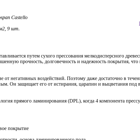
span Castello
 м2, 9 шт.
тавливается путем сухого прессования мелкодисперсного древе
ышенную прочность, долговечность и надежность покрытия, что 
от негативных воздействий. Поэтому даже достаточно в течен
ым. Он защищает его от истирания, царапин и выцветания под 
логия прямого ламинирования (DPL), когда 4 компонента пресс
ивое покрытие
отности, основа ламинированного пола