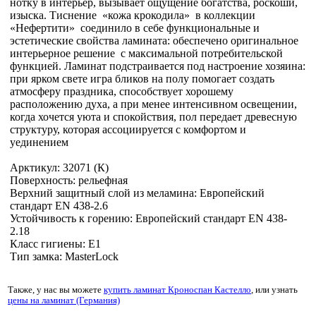
нотку в интерьер, вызывает ощущение богатства, роскоши,
изыска. Тиснение «кожа крокодила» в коллекции
«Нефертити» соединило в себе функциональные и
эстетические свойства ламината: обеспечено оригинальное
интерьерное решение с максимальной потребительской
функцией. Ламинат подстраивается под настроение хозяина:
при ярком свете игра бликов на полу помогает создать
атмосферу праздника, способствует хорошему
расположению духа, а при менее интенсивном освещении,
когда хочется уюта и спокойствия, пол передает древесную
структуру, которая ассоциируется с комфортом и
уединением
Арктикул: 32071 (К)
Поверхность: рельефная
Верхний защитный слой из меламина: Европейский
стандарт EN 438-2.6
Устойчивость к горению: Европейский стандарт EN 438-
2.18
Класс гигиены: Е1
Тип замка: MasterLock
Также, у нас вы можете
купить ламинат Кроноспан Кастелло
, или узнать
цены на ламинат (Германия)