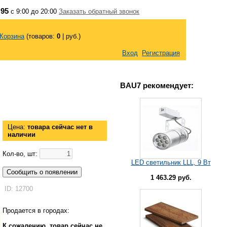
 95
с 9:00 до 20:00
Заказать обратный звонок
Корзина
(товаров:
0
|
руб.)
Вход
Регистрация
BAU7 рекомендует:
Цена:
товара сейчас нет в
наличии
Кол-во, шт:
LED светильник LLL, 9 Вт
Сообщить о появлении
1 463.29 руб.
ID: 12700
Продается в городах:
К сожалению, товар сейчас не