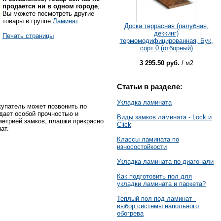
продается ни в одном городе
,
Вы можете посмотреть другие
товары в группе
Ламинат
Доска террасная (палубная,
деккинг)
Печать страницы
термомодифицированная, Бук,
сорт 0 (отборный)
3 295.50 руб.
/ м2
Статьи в разделе:
Укладка ламината
упатель может позвонить по
дает особой прочностью и
Виды замков ламината - Lock и
метрией замков, плашки прекрасно
Click
ат.
Классы ламината по
износостойкости
Укладка ламината по диагонали
Как подготовить пол для
укладки ламината и паркета?
Теплый пол под ламинат -
выбор системы напольного
обогрева