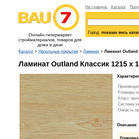
На главную
Каталог
Попу
Город:
показан весь ката
Онлайн-гипермаркет
стройматериалов, товаров для
дома и дачи
Каталог
>
Напольные покрытия
>
Ламинат
>
Ламинат Outland 
Ламинат Outland Классик 1215 x 1
Характери
Производи
Размеры п
Класс про
Система у
Область п
Описание
Упаковка