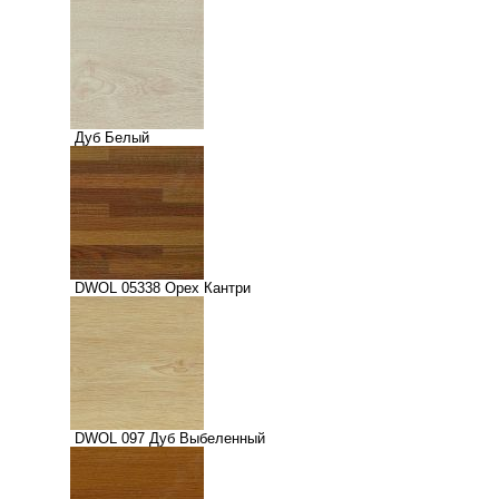
Дуб Белый
DWOL 05338 Орех Кантри
DWOL 097 Дуб Выбеленный