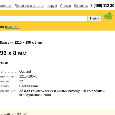
8 (499) 112 30
лярные
Доставка и оплата
Форум
Статьи
Контакты
лог
изменить
Классик 1215 x 196 x 8 мм
96 x 8 мм
стики
тель
Outland
анели, мм
1215х196х8
чности
32
кладки
Бесклеевая.
рименения
32 Для коммерческих и жилых помещений со средней
эксплуатацией пола.
2
: 8 шт. - 1.905 м