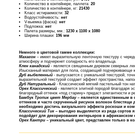
Количество в контейнере, паллета:
20
Количество в контейнере, кг:
21430
Класс истираемости:
32
Водоустойчивость:
нет
V-выемка (фаска):
нет
Подложка:
нет
Палета размеры, мм.:
1230 x 1100 x 1080
Ширина плашки:
196 мм
Немного о цветовой гамме коллекции:
Махагон
– имеет выразительную ленточную текстуру с черед
атмосферу и подчеркнет солидность его владельца.
Клен канадский
- является священным деревом северных лес
Изысканный материал для пола, создающий подчеркивающе к
Дуб выбеленный
- выпускается с уникальной текстурой, то
выразительной текстурой создает эффект пространства, напо
Дуб Натуральный
- Классический мягкий пастельный тон на
Орех Классический
- является элитной породой благодаря эс
благородный оттенок «под старину» придаст элегантности и р
Бамбук
Тропик цвет Мербау
– является единственным в 
оттенков и часто скрученный рисунок волокон блестяще д
необходимо достичь визуального эффекта роскоши и ком
Классический Тик
– выгодно выделяется из ряда сортов я
подойдет для декорирования интерьеров в африканском 
Орех Кантри
– уникальный цвет, представлен только в ко