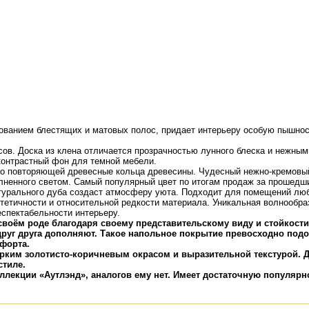
ованием блестящих и матовых полос, придает интерьеру особую пышнос
ов. Доска из клена отличается прозрачностью лунного блеска и нежным
онтрастный фон для темной мебели.
чно повторяющей древесные кольца древесины. Чудесный нежно-кремовы
лненного светом. Самый популярный цвет по итогам продаж за прошедши
турального дуба создаст атмосферу уюта. Подходит для помещений люб
тетичности и относительной редкости материала. Уникальная волнообраз
еспектабельности интерьеру.
своём роде благодаря своему представительскому виду и стойкос
руг друга дополняют. Такое напольное покрытие превосходно подой
форта.
рким золотисто-коричневым окрасом и выразительной текстурой. Д
стиле.
ллекции «Аутлэнд», аналогов ему нет. Имеет достаточную популярн