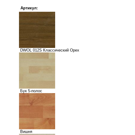
Артикул:
DWOL 012S Классический Орех
Бук 5-полос
Вишня