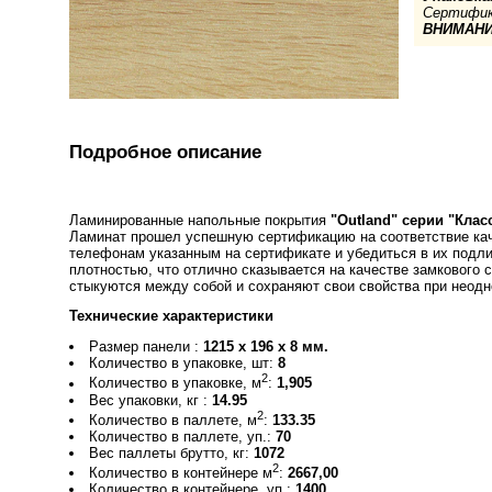
Сертифик
ВНИМАНИ
Подробное описание
Ламинированные напольные покрытия
"Outland" серии "Клас
Ламинат прошел успешную сертификацию на соответствие кач
телефонам указанным на сертификате и убедиться в их подли
плотностью, что отлично сказывается на качестве замкового 
стыкуются между собой и сохраняют свои свойства при неодн
Технические характеристики
Размер панели :
1215 x 196 x 8 мм.
Количество в упаковке, шт:
8
2
Количество в упаковке, м
:
1,905
Вес упаковки, кг :
14.95
2
Количество в паллете, м
:
133.35
Количество в паллете, уп.:
70
Вес паллеты брутто, кг:
1072
2
Количество в контейнере м
:
2667,00
Количество в контейнере, уп.:
1400