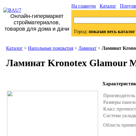
На главную
Каталог
Популя
Онлайн-гипермаркет
стройматериалов,
товаров для дома и дачи
Город:
показан весь каталог
Каталог
>
Напольные покрытия
>
Ламинат
>
Ламинат Krono
Ламинат Kronotex Glamour M
Характеристи
Производител
Размеры панел
Класс прочнос
Система уклад
Область приме