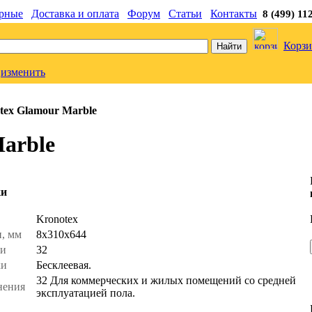
рные
Доставка и оплата
Форум
Статьи
Контакты
8 (499) 11
Корзи
изменить
tex Glamour Marble
arble
ки
ь
Kronotex
и, мм
8x310x644
ти
32
ки
Бесклеевая.
32 Для коммерческих и жилых помещений со средней
нения
эксплуатацией пола.