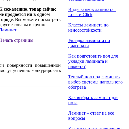
К сожалению, товар сейчас
Виды замков ламината -
не продается ни в одном
Lock и Click
городе
, Вы можете посмотреть
другие товары в группе
Классы ламината по
Ламинат
износостойкости
Печать страницы
Укладка ламината по
диагонали
Как подготовить пол для
укладки ламината и
евой поверхности повышенной
паркета?
 могут успешно конкурировать
Теплый пол под ламинат -
выбор системы напольного
обогрева
Как выбрать ламинат для
пола
Ламинат – ответ на все
вопросы
Как рассчитать количество