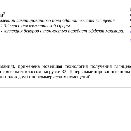
2
6м
ллекции ламинированного пола Glamour высоко-глянцевая
 32 класс для коммерческой сферы.
- коллекция декоров с точностью передает эффект мрамора.
ермания), применена новейшая технология получения глянц
т с высоким классом нагрузки 32. Теперь ламинированные полы
ки полов дома или коммерческих помещений.