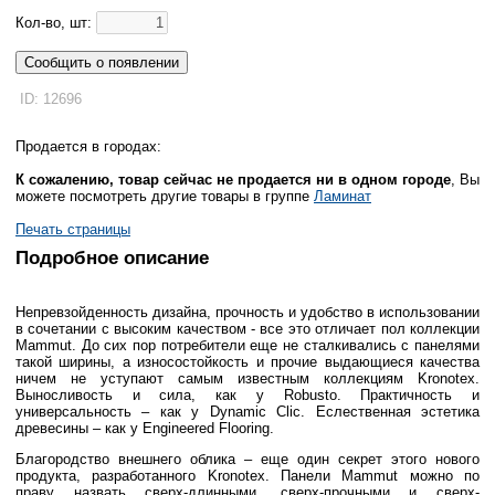
Кол-во, шт:
Сообщить о появлении
ID: 12696
Продается в городах:
К сожалению, товар сейчас не продается ни в одном городе
, Вы
можете посмотреть другие товары в группе
Ламинат
Печать страницы
Подробное описание
Непревзойденность дизайна, прочность и удобство в использовании
в сочетании с высоким качеством - все это отличает пол коллекции
Mammut
. До сих пор потребители еще не сталкивались с панелями
такой ширины, а износостойкость и прочие выдающиеся качества
ничем не уступают самым известным коллекциям
Kronotex.
Выносливость и сила, как у
Robusto. Практичность и
универсальность – как у Dynamic Clic. Еслественная эстетика
древесины – как у Engineered Flooring.
Благородство внешнего облика – еще один секрет этого нового
продукта, разработанного Kronotex. Панели Mammut можно по
праву назвать сверх-длинными, сверх-прочными и сверх-