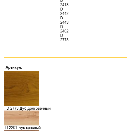
D
2413,
D
2442,
D
2443,
D
2462,
D
2773
Артикул:
D 2773 Дуб долговечный
D 2201 Бук красный