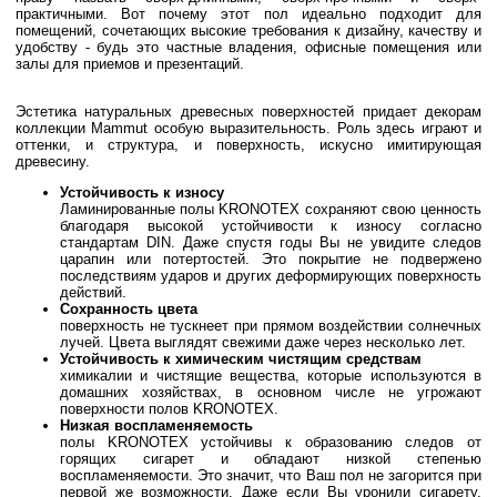
практичными. Вот почему этот пол идеально подходит для
помещений, сочетающих высокие требования к дизайну, качеству и
удобству - будь это частные владения, офисные помещения или
залы для приемов и презентаций.
Эстетика натуральных древесных поверхностей придает декорам
коллекции Mammut особую выразительность. Роль здесь играют и
оттенки, и структура, и поверхность, искусно имитирующая
древесину.
Устойчивость к износу
Ламинированные полы KRONOTEX сохраняют свою ценность
благодаря высокой устойчивости к износу согласно
стандартам DIN. Даже спустя годы Вы не увидите следов
царапин или потертостей. Это покрытие не подвержено
последствиям ударов и других деформирующих поверхность
действий.
Сохранность цвета
поверхность не тускнеет при прямом воздействии солнечных
лучей. Цвета выглядят свежими даже через несколько лет.
Устойчивость к химическим чистящим средствам
химикалии и чистящие вещества, которые используются в
домашних хозяйствах, в основном числе не угрожают
поверхности полов KRONOTEX.
Низкая воспламеняемость
полы KRONOTEX устойчивы к образованию следов от
горящих сигарет и обладают низкой степенью
воспламеняемости. Это значит, что Ваш пол не загорится при
первой же возможности. Даже если Вы уронили сигарету,