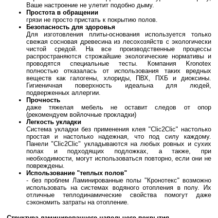
Ваше настроение не улетит подобно дыму.
Простота в обращении
грязи не просто пристать к покрытию полов.
Безопасность для здоровья
Для изготовления плиты-основания используется только
свежая сосновая древесина из лесохозяйств с экологически
чистой средой. На все производственные процессы
распространяются строжайшие экологические нормативы и
проводятся специальные тесты. Компания Kronotex
полностью отказалась от использования таких вредных
веществ как галогены, хлориды, ПВХ, ПХБ и диоксины.
Гигиеничная поверхность идеальна для людей,
подверженных аллергии.
Прочность
даже тяжелая мебель не оставит следов от опор
(рекомендуем войлочные прокладки)
Легкость укладки
Система укладки без применения клея "Clic2Clic" настолько
простая и настолько надежная, что под силу каждому.
Панели "Clic2Clic" укладываются на любых ровных и сухих
полах и подходящих подложках, а также, при
необходимости, могут использоваться повторно, если они не
повреждены.
Использование "теплых полов"
- без проблем Ламинированные полы "Кронотекс" возможно
использовать на системах водяного отопления в полу. Их
отличные теплодинамические свойства помогут даже
сэкономить затраты на отопление.
Структура ламинированного напольного покрытия