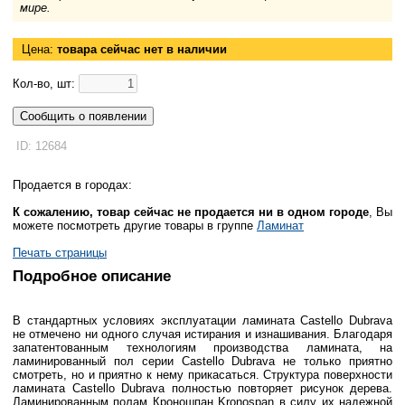
мире.
Цена:
товара сейчас нет в наличии
Кол-во, шт:
Сообщить о появлении
ID: 12684
Продается в городах:
К сожалению, товар сейчас не продается ни в одном городе
, Вы
можете посмотреть другие товары в группе
Ламинат
Печать страницы
Подробное описание
В стандартных условиях эксплуатации ламината Castello Dubrava
не отмечено ни одного случая истирания и изнашивания. Благодаря
запатентованным технологиям производства ламината, на
ламинированный пол серии Castello Dubrava не только приятно
смотреть, но и приятно к нему прикасаться. Структура поверхности
ламината Castello Dubrava полностью повторяет рисунок дерева.
Ламинированным полам Кроношпан Kronospan в силу их надежной