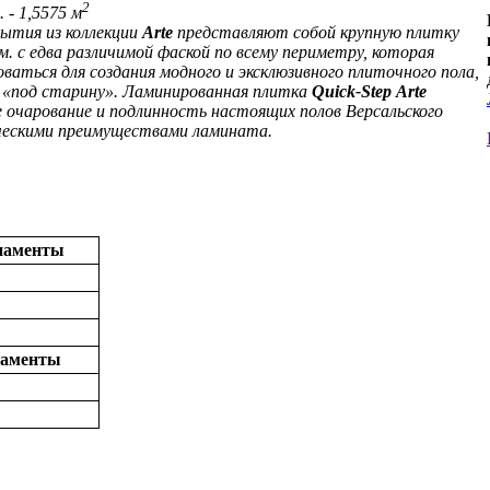
2
. - 1,5575 м
ытия из коллекции
Arte
представляют собой крупную плитку
. с едва различимой фаской по всему периметру, которая
ваться для создания модного и эксклюзивного плиточного пола,
 «под старину». Ламинированная плитка
Quick-Step
Arte
е очарование и подлинность настоящих полов Версальского
ческими преимуществами ламината.
рнаменты
наменты