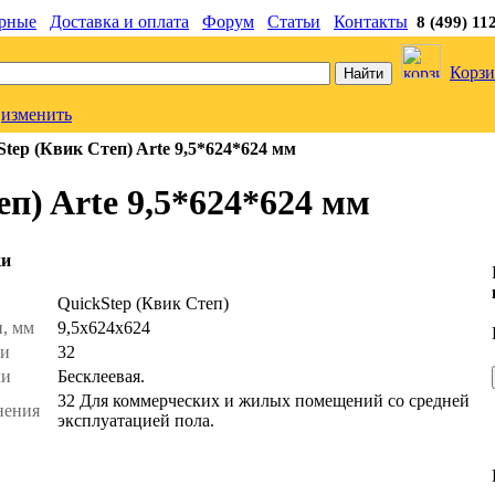
рные
Доставка и оплата
Форум
Статьи
Контакты
8 (499) 11
Корзи
изменить
tep (Квик Степ) Arte 9,5*624*624 мм
п) Arte 9,5*624*624 мм
ки
ь
QuickStep (Квик Степ)
и, мм
9,5x624х624
ти
32
ки
Бесклеевая.
32 Для коммерческих и жилых помещений со средней
нения
эксплуатацией пола.