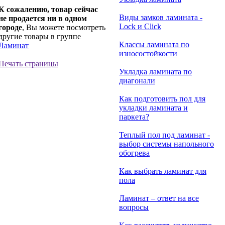
К сожалению, товар сейчас
Виды замков ламината -
не продается ни в одном
Lock и Click
городе
, Вы можете посмотреть
другие товары в группе
Классы ламината по
Ламинат
износостойкости
Печать страницы
Укладка ламината по
диагонали
Как подготовить пол для
укладки ламината и
паркета?
Теплый пол под ламинат -
выбор системы напольного
обогрева
Как выбрать ламинат для
пола
Ламинат – ответ на все
вопросы