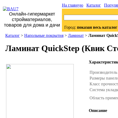
На главную
Каталог
Популя
Онлайн-гипермаркет
стройматериалов,
товаров для дома и дачи
Город:
показан весь каталог
Каталог
>
Напольные покрытия
>
Ламинат
>
Ламинат QuickS
Ламинат QuickStep (Квик Сте
Характеристи
Производител
Размеры панел
Класс прочнос
Система уклад
Область приме
Описание