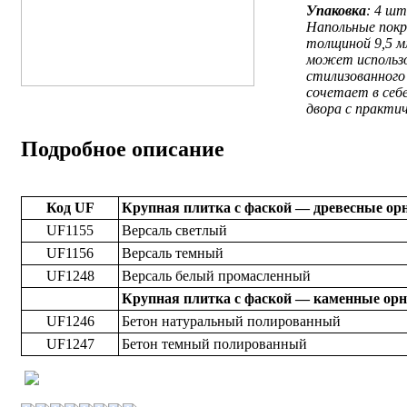
Упаковка
: 4 шт
Напольные покр
толщиной 9,5 мм
может использо
стилизованного
сочетает в себ
двора с практи
Подробное описание
Код UF
Крупная плитка с фаской — древесные о
UF1155
Версаль светлый
UF1156
Версаль темный
UF1248
Версаль белый промасленный
Крупная плитка с фаской — каменные ор
UF1246
Бетон натуральный полированный
UF1247
Бетон темный полированный