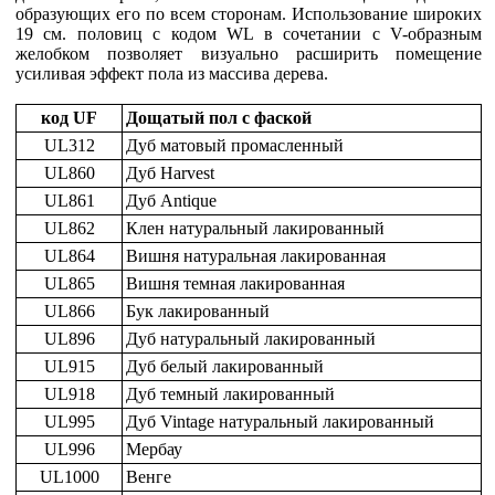
образующих его по всем сторонам. Использование широких
19 см. половиц с кодом WL в сочетании с V-образным
желобком позволяет визуально расширить помещение
усиливая эффект пола из массива дерева.
код UF
Дощатый пол с фаской
UL312
Дуб матовый промасленный
UL860
Дуб Harvest
UL861
Дуб Antique
UL862
Клен натуральный лакированный
UL864
Вишня натуральная лакированная
UL865
Вишня темная лакированная
UL866
Бук лакированный
UL896
Дуб натуральный лакированный
UL915
Дуб белый лакированный
UL918
Дуб темный лакированный
UL995
Дуб Vintage натуральный лакированный
UL996
Мербау
UL1000
Венге