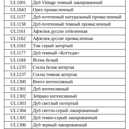
UL1001
Дуб Vintage темный лакированный
UL1043
Орех промасленный
UL1157
Дуб почтенный натуральный промасленный
UL1158
Дуб почтенный темный промасленный
UL1161
Афзелия дуссие отбеленная
UL1162
Афзелия дуссие промасленная
UL1163
Тик серый затертый
UL1177
Дуб темный «Коттедж»
UL1184
Ясень белый
UL1235
Сосна белая затертая
UL1237
Сосна темная затертая
UL1300
Венге интенсивный
UL1301
Дуб интенсивный
UL1302
Зебрано интенсивный
UL1303
Дуб светлый потертый
UL1304
Дуб светло-серый лакированный
UL1305
Дуб темно-серый лакированный
UL1306
Дуб черный лакированный