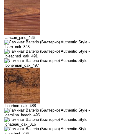
african_pine_436
barn_oak_328
bleached_oak_491
bohemian_oak_497
bourbon_oak_488
carolina_beech_496
chateau_oak_316
chestnut_296