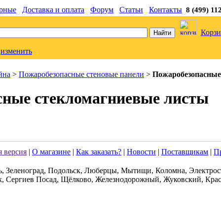
рные
Доставка и оплата
Форум
Статьи
Контакты
8 (499) 11
Корзи
изменить
йна
>
Пожаробезопасные стеновые панели
>
Пожаробезопасные
сные стекломагниевые листы
 версия
|
О магазине
|
Как заказать?
|
Новости
|
Поставщикам
|
П
ь, Зеленоград, Подольск, Люберцы, Мытищи, Коломна, Электрос
к, Сергиев Посад, Щёлково, Железнодорожный, Жуковский, Крас