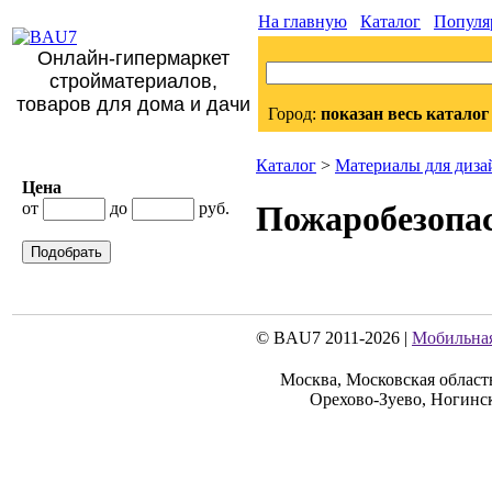
На главную
Каталог
Популя
Онлайн-гипермаркет
стройматериалов,
товаров для дома и дачи
Город:
показан весь каталог
Каталог
>
Материалы для диза
Цена
от
до
руб.
Пожаробезопа
Подобрать
© BAU7 2011-2026 |
Мобильная
Москва, Московская област
Орехово-Зуево, Ногинс