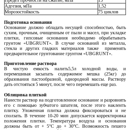
Предел прочности на сжатие, мПа
15
Адгезия, мПа
1,52
Морозостойкость
75 циклов
Подготовка основания
Основание должно обладать несущей способностью, быть
сухим, прочным, очищенным от пыли и масел, при укладке
плитки, гипсовые основания необходимо обрабатывать
грунтом «UBGRUNT». В случае оснований из металла,
стекла и других гладких материалов также применять
предварительное грунтование грунтом «UBGRUNT».
Приготовление раствора
В чистую емкость налить5,5л холодной воды, и
перемешивая засыпать содержимое мешка (25кг) до
образования пастообразной, однородной массы. Раствору
дать отстояться 5 минут, после чего перемешать еще раз.
Облицовка плиткой
Нанести раствор на подготовленное основание и разровнять
его с помощью зубчатого шпателя, после этого наклеить
плитку. Уложенная плитка должна фиксироваться и не
сползать. В течение 10-20 мин допускается корректировка
положения плитки. Температура воздуха и основания
должны быть от + 5°С до + 30°С. Возможность пешего