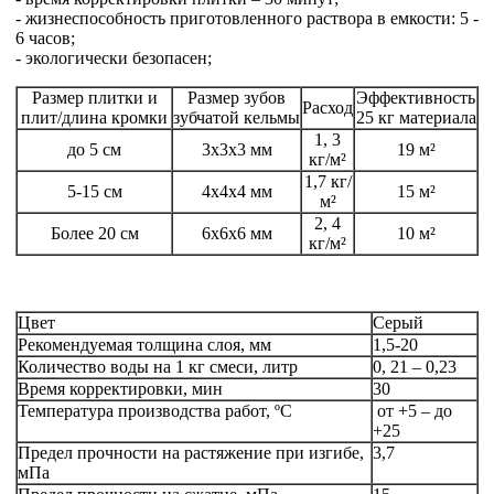
- жизнеспособность приготовленного раствора в емкости: 5 -
6 часов;
- экологически безопасен;
Размер плитки и
Размер зубов
Эффективность
Расход
плит/длина кромки
зубчатой кельмы
25 кг материала
1, 3
до 5 см
3х3х3 мм
19 м²
кг/м²
1,7 кг/
5-15 см
4х4х4 мм
15 м²
м²
2, 4
Более 20 см
6х6х6 мм
10 м²
кг/м²
Цвет
Серый
Рекомендуемая толщина слоя, мм
1,5-20
Количество воды на 1 кг смеси, литр
0, 21 – 0,23
Время корректировки, мин
30
Температура производства работ, ºC
от +5 – до
+25
Предел прочности на растяжение при изгибе,
3,7
мПа