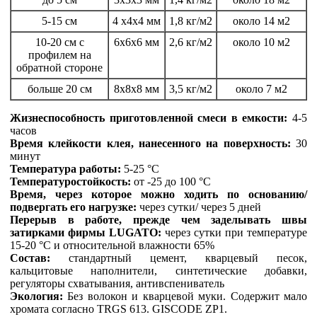
5-15 см
4 x4x4 мм
1,8 кг/м2
около 14 м2
10-20 см с
6x6x6 мм
2,6 кг/м2
около 10 м2
профилем на
обратной стороне
больше 20 см
8x8x8 мм
3,5 кг/м2
около 7 м2
Жизнеспособность приготовленной смеси в емкости:
4-5
часов
Время клейкости клея, нанесенного на поверхность:
30
минут
Температура работы:
5-25 °C
Температуростойкость:
от -25 до 100 °C
Время, через которое можно ходить по основанию/
подвергать его нагрузке:
через сутки/ через 5 дней
Перерыв в работе, прежде чем заделывать швы
затирками фирмы
LUGATO
:
через сутки при температуре
15-20 °C и относительной влажности 65%
Состав:
стандартный цемент, кварцевый песок,
кальцитовые наполнители, синтетические добавки,
регуляторы схватывания, антивспениватель
Экология:
Без волокон и кварцевой муки. Содержит мало
хромата согласно TRGS 613. GISCODE ZP1.