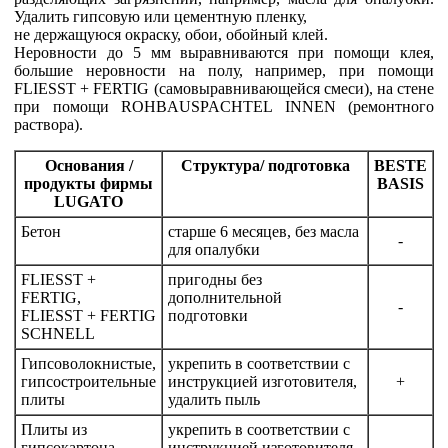
Удалить гипсовую или цементную пленку,
не держащуюся окраску, обои, обойный клей.
Неровности до 5 мм выравниваются при помощи клея,
большие неровности на полу, например, при помощи
FLIESST + FERTIG (самовыравнивающейся смеси), на стене
при помощи ROHBAUSPACHTEL INNEN (ремонтного
раствора).
Основания /
Структура/ подготовка
BESTE
продукты фирмы
BASIS
LUGATO
Бетон
старше 6 месяцев, без масла
-
для опалубки
FLIESST +
пригодны без
FERTIG,
дополнительной
-
FLIESST + FERTIG
подготовки
SCHNELL
Гипсоволокнистые,
укрепить в соответствии с
гипсостроительные
инструкцией изготовителя,
+
плиты
удалить пыль
Плиты из
укрепить в соответствии с
гипсокартона
инструкцией изготовителя,
-