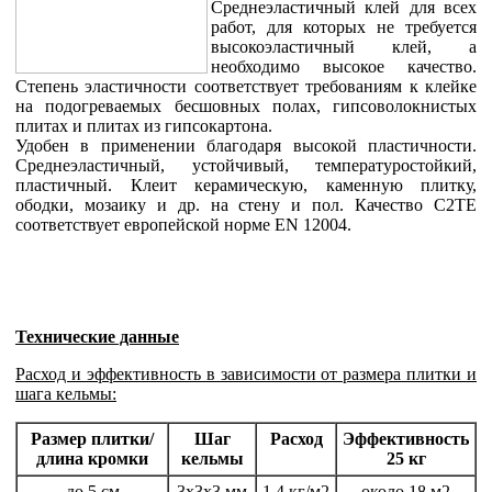
Среднеэластичный клей для всех
работ, для которых не требуется
высокоэластичный клей, а
необходимо высокое качество.
Степень эластичности соответствует требованиям к клейке
на подогреваемых бесшовных полах, гипсоволокнистых
плитах и плитах из гипсокартона.
Удобен в применении благодаря высокой пластичности.
Среднеэластичный, устойчивый, температуростойкий,
пластичный. Клеит керамическую, каменную плитку,
ободки, мозаику и др. на стену и пол. Качество C2TE
соответствует европейской норме EN 12004.
Технические данные
Расход и эффективность в зависимости от размера плитки и
шага кельмы:
Размер плитки/
Шаг
Расход
Эффективность
длина кромки
кельмы
25 кг
до 5 см
3x3x3 мм
1,4 кг/м2
около 18 м2