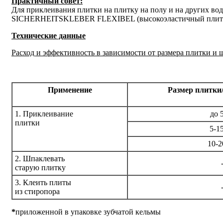
Практичный совет:
Для приклеивания плитки на плитку на полу и на других во
SICHERHEITSKLEBER FLEXIBEL (высокоэластичный плито
Технические данные
Расход и эффективность в зависимости от размера плитки и 
Применение
Размер плитки
1. Приклеивание
до 
плитки
5-1
10-2
2. Шпаклевать
старую плитку
3. Клеить плиты
из стиропора
*
приложенной в упаковке зубчатой кельмы