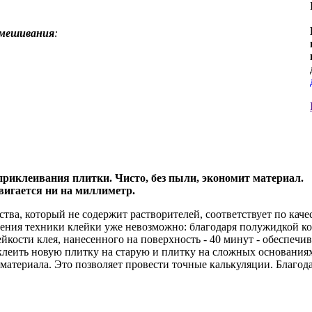
смешивания
:
 приклеивания плитки.
Чисто, без пыли, экономит материал.
двигается ни на миллиметр.
тва, который не содержит растворителей, соответствует по кач
зрения техники клейки уже невозможно: благодаря полужидкой к
ейкости клея, нанесенного на поверхность - 40 минут - обеспечи
леить новую плитку на старую и плитку на сложных основаниях
 материала. Это позволяет провести точные калькуляции. Благод