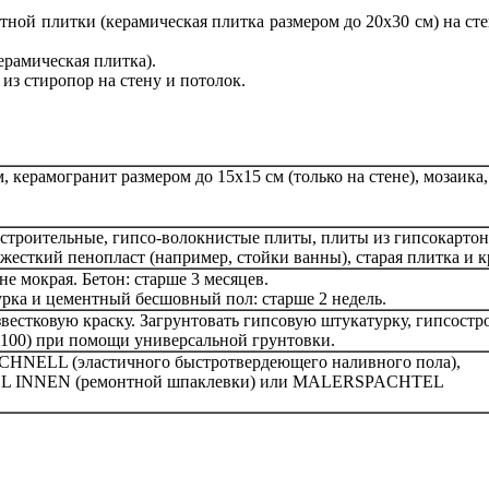
ой плитки (керамическая плитка размером до 20x30 см) на сте
ерамическая плитка).
з стиропор на стену и потолок.
, керамогранит размером до 15x15 см (только на стене), мозаик
остроительные, гипсо-волокнистые плиты, плиты из гипсокартон
есткий пенопласт (например, стойки ванны), старая плитка и к
 не мокрая. Бетон: старше 3 месяцев.
рка и цементный бесшовный пол: старше 2 недель.
звестковую краску. Загрунтовать гипсовую штукатурку, гипсост
100) при помощи универсальной грунтовки.
NELL (эластичного быстротвердеющего наливного пола),
 INNEN (ремонтной шпаклевки) или MALERSPACHTEL