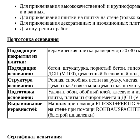
Для приклеивания высококачественной и крупноформатн
и в ванных.
Для приклеивания плитки на плитку на стене (только к
Для приклеивания декоративных и изоляционных плит и
Для внутренних работ
Подготовка основания
Подходящие
керамическая плитка размером до 20x30 см
покрытия из
плитки:
Подходящие
бетон, штукатурка, пористый бетон, гипс
основания:
ДСП (V 100), цементный бесшовный пол, ж
Структура
Ровная, способная нести нагрузку, чистая,
основания:
Цементная/ известково-цементная штукату
Подготовка
Удалить обои, обойный клей, клеевую и и
основания:
плиты, плиты из фиброцемента и ДСП (V 
Выравнивание
На полу
при помощи FLIESST+FERTIG SCH
неровностей:
на стене
при помощи ROHBAUSPACHTEL
(быстрой шпаклевки).
Сертификат испытания