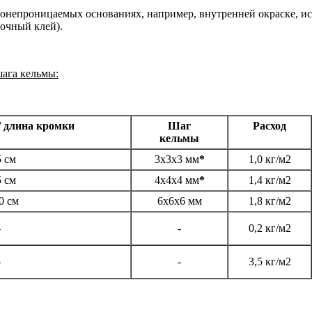
донепроницаемых основаниях, например, внутренней окраске, ис
чный клей).
шага кельмы:
/ длина кромки
Шаг
Расход
кельмы
5 см
3x3x3 мм
*
1,0 кг/м2
5 см
4x4x4 мм
*
1,4 кг/м2
0 см
6x6x6 мм
1,8 кг/м2
-
-
0,2 кг/м2
-
-
3,5 кг/м2