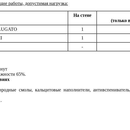
ие работы, допустимая нагрузка:
На стене
(только
ы LUGATO
1
I
1
-
нут
ажности 65%.
овиях
одные смолы, кальцитовые наполнители, антивспениватель, 
.