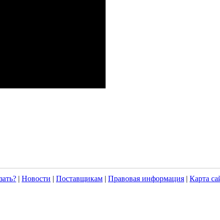
зать?
|
Новости
|
Поставщикам
|
Правовая информация
|
Карта са