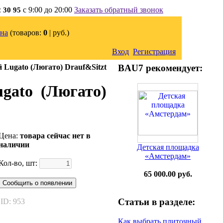
с 9:00 до 20:00
Заказать обратный звонок
2 30 95
на
(товаров:
0
|
руб.)
Вход
Регистрация
Lugato (Люгато) Drauf&Sitzt
BAU7 рекомендует:
gato (Люгато)
Цена:
товара сейчас нет в
наличии
Детская площадка
«Амстердам»
Кол-во, шт:
65 000.00 руб.
Сообщить о появлении
Статьи в разделе:
ID: 953
Как выбрать плиточный