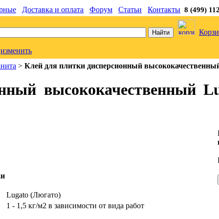
рные
Доставка и оплата
Форум
Статьи
Контакты
8 (499) 11
Корзи
изменить
анита
>
Клей для плитки дисперсионный высококачественный 
нный высококачественный Lu
ки
ь
Lugato (Люгато)
1 - 1,5 кг/м2 в зависимости от вида работ