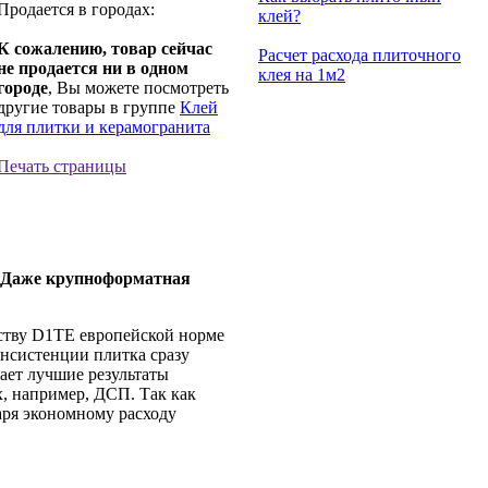
Продается в городах:
клей?
К сожалению, товар сейчас
Расчет расхода плиточного
не продается ни в одном
клея на 1м2
городе
, Вы можете посмотреть
другие товары в группе
Клей
для плитки и керамогранита
Печать страницы
Даже крупноформатная
еству D1TE европейской норме
онсистенции плитка сразу
вает лучшие результаты
, например, ДСП. Так как
аря экономному расходу