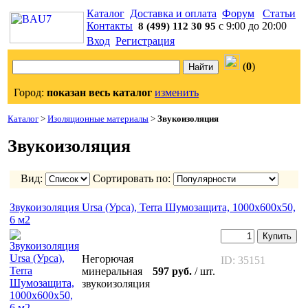
Каталог
Доставка и оплата
Форум
Статьи
Контакты
с 9:00 до 20:00
8 (499) 112 30 95
Вход
Регистрация
(
0
)
Город:
показан весь каталог
изменить
Каталог
>
Изоляционные материалы
>
Звукоизоляция
Звукоизоляция
Вид:
Сортировать по:
Звукоизоляция Ursa (Урса), Terra Шумозащита, 1000x600x50,
6 м2
Купить
Негорючая
ID: 35151
минеральная
597 руб.
/ шт.
звукоизоляция