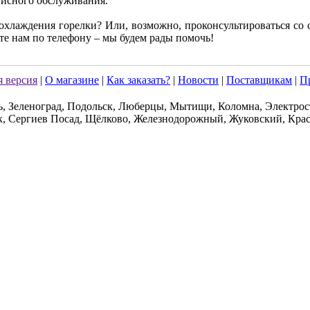
рвисного обслуживания.
 охлаждения горелки? Или, возможно, проконсультироваться с
те нам по телефону – мы будем рады помочь!
 версия
|
О магазине
|
Как заказать?
|
Новости
|
Поставщикам
|
П
ь, Зеленоград, Подольск, Люберцы, Мытищи, Коломна, Электрос
к, Сергиев Посад, Щёлково, Железнодорожный, Жуковский, Крас