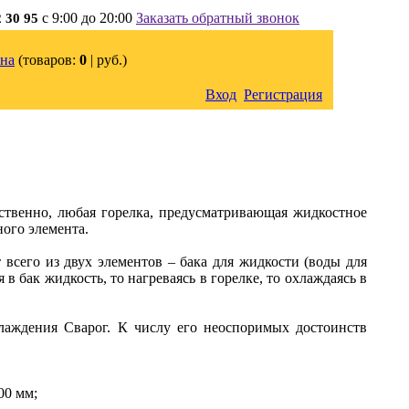
с 9:00 до 20:00
Заказать обратный звонок
2 30 95
на
(товаров:
0
|
руб.)
Вход
Регистрация
ственно, любая горелка, предусматривающая жидкостное
ного элемента.
 всего из двух элементов – бака для жидкости (воды для
в бак жидкость, то нагреваясь в горелке, то охлаждаясь в
лаждения Сварог. К числу его неоспоримых достоинств
00 мм;