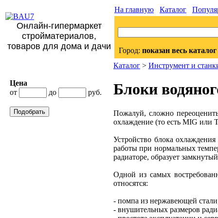
На главную
Каталог
Популя
Онлайн-гипермаркет
стройматериалов,
товаров для дома и дачи
Город:
показан весь каталог
Каталог
>
Инструмент и станк
Цена
Блоки водяног
от
до
руб.
Подобрать
Пожалуй, сложно переоценить
охлаждение (то есть MIG или T
Устройство блока охлаждения 
работы при нормальных темпера
радиаторе, образует замкнуты
Одной из самых востребованн
относятся:
- помпа из нержавеющей стали
- внушительных размеров радиа