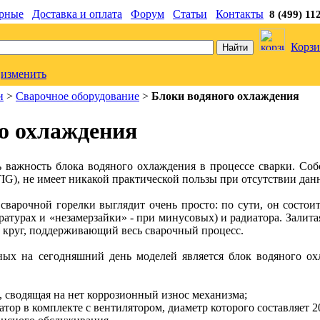
рные
Доставка и оплата
Форум
Статьи
Контакты
8 (499) 11
Корзи
изменить
и
>
Сварочное оборудование
>
Блоки водяного охлаждения
о охлаждения
 важность блока водяного охлаждения в процессе сварки. Соб
IG), не имеет никакой практической пользы при отсутствии дан
сварочной горелки выглядит очень просто: по сути, он состоит
турах и «незамерзайки» - при минусовых) и радиатора. Залитая 
й круг, поддерживающий весь сварочный процесс.
ых на сегодняшний день моделей является блок водяного ох
, сводящая на нет коррозионный износ механизма;
тор в комплекте с вентилятором, диаметр которого составляет 2