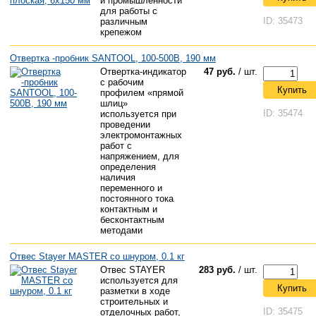
и промышленности
для работы с
ID: 35473
различным
крепежом
Отвертка -пробник SANTOOL, 100-500В, 190 мм
Отвертка-индикатор
47 руб.
/ шт.
с рабочим
Купить
профилем «прямой
шлиц»
ID: 35474
используется при
проведении
электромонтажных
работ с
напряжением, для
определения
наличия
переменного и
постоянного тока
контактным и
бесконтактным
методами
Отвес Stayer MASTER со шнуром, 0.1 кг
Отвес STAYER
283 руб.
/ шт.
используется для
Купить
разметки в ходе
строительных и
ID: 35475
отделочных работ,