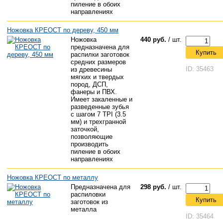
пиление в обоих
направлениях
Ножовка КРЕОСТ по дереву, 450 мм
Ножовка
440 руб.
/ шт.
предназначена для
Купить
распилки заготовок
средних размеров
ID: 35463
из древесины
мягких и твердых
пород, ДСП,
фанеры и ПВХ.
Имеет закаленные и
разведенные зубья
с шагом 7 TPI (3.5
мм) и трехгранной
заточкой,
позволяющие
производить
пиление в обоих
направлениях
Ножовка КРЕОСТ по металлу
Предназначена для
298 руб.
/ шт.
распиловки
Купить
заготовок из
металла
ID: 35464