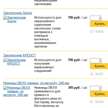
нержавеющими
заклепками.
Заклепочник Stayer
Используется для
706 руб.
/ шт.
неразъемного
Купить
скрепления
нескольких слоев
ID: 35456
материала с
помощью
вытяжных,
алюминиевыех
заклепок
Заклепочник КРЕОСТ
Используется для
706 руб.
/ шт.
получения
Купить
неразъемных
соединений
ID: 35457
Ножницы DEXX прямые, по металлу, 240 мм
Ножницы DEXX
345 руб.
/ шт.
применяются для
Купить
прямого и
фигурного реза по
ID: 35459
листовому металлу.
Изготовленны из