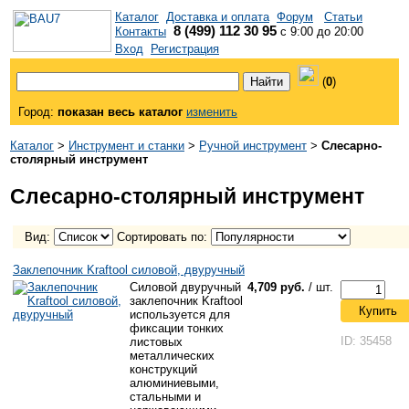
Каталог
Доставка и оплата
Форум
Статьи
8 (499) 112 30 95
Контакты
с 9:00 до 20:00
Вход
Регистрация
(
0
)
Город:
показан весь каталог
изменить
Каталог
>
Инструмент и станки
>
Ручной инструмент
>
Слесарно-
столярный инструмент
Слесарно-столярный инструмент
Вид:
Сортировать по:
Заклепочник Kraftool силовой, двуручный
Силовой двуручный
4,709 руб.
/ шт.
заклепочник Kraftool
Купить
используется для
фиксации тонких
ID: 35458
листовых
металлических
конструкций
алюминиевыми,
стальными и