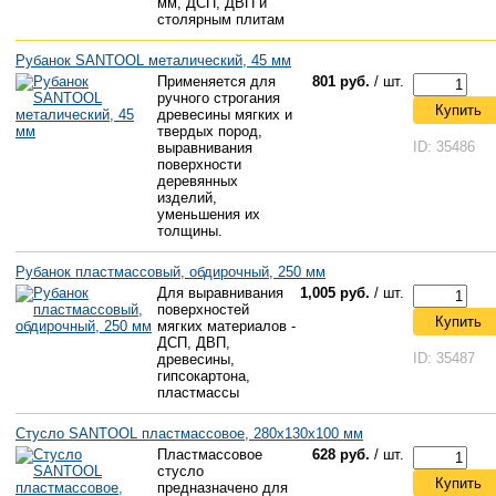
мм, ДСП, ДВП и
столярным плитам
Рубанок SANTOOL металический, 45 мм
Применяется для
801 руб.
/ шт.
ручного строгания
Купить
древесины мягких и
твердых пород,
ID: 35486
выравнивания
поверхности
деревянных
изделий,
уменьшения их
толщины.
Рубанок пластмассовый, обдирочный, 250 мм
Для выравнивания
1,005 руб.
/ шт.
поверхностей
Купить
мягких материалов -
ДСП, ДВП,
ID: 35487
древесины,
гипсокартона,
пластмассы
Стусло SANTOOL пластмассовое, 280х130х100 мм
Пластмассовое
628 руб.
/ шт.
стусло
Купить
предназначено для