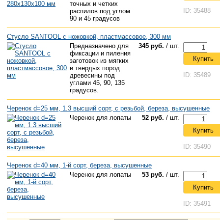
точных и четких
ID: 35488
распилов под углом
90 и 45 градусов
Стусло SANTOOL с ножовкой, пластмассовое, 300 мм
Предназначено для
345 руб.
/ шт.
фиксации и пиления
Купить
заготовок из мягких
и твердых пород
ID: 35489
древесины под
углами 45, 90, 135
градусов.
Черенок d=25 мм, 1.3 высший сорт, с резьбой, береза, высушенные
Черенок для лопаты
52 руб.
/ шт.
Купить
ID: 35490
Черенок d=40 мм, 1-й сорт, береза, высушенные
Черенок для лопаты
53 руб.
/ шт.
Купить
ID: 35491