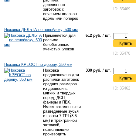
распила
деревянных
ID: 35469
заготовок с
сечением волокон
вдоль или поперек
Ножовка ДЕЛЬТА по пеноблоку, 500 мм
Применяется для
612 руб.
/ шт.
распила
Купить
бенобетонных
ячеистых блоков
ID: 35470
Ножовка КРЕОСТ по дереву, 350 мм
Ножовка
330 руб.
/ шт.
предназначена для
Купить
распилки заготовок
средних размеров
ID: 35462
из древесины
мягких и твердых
пород, ДСП,
фанеры и ПВХ.
Имеет закаленные и
разведенные зубья
с шагом 7 TPI (3.5
мм) и трехгранной
заточкой,
позволяющие
производить