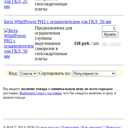
гипсокартонные
плиты
Бита WhirlPower PH2 с ограничителем для ГКЛ, 50 мм
Предназначена для
ограничения
Купить
глубины
вкручивания
118 руб.
/ шт.
ID: 35205
саморезов в
гипсокартонные
плиты
Вид:
Сортировать по:
Вы видите
наличие товара
и
минимальную цену
по всем городам
доставки.
Выберите город доставки
, что бы увидеть наличие и цену в
вашем городе.
© BAU7 2011-2026
Полная версия
|
О магазине
|
Как заказать?
|
Новости
|