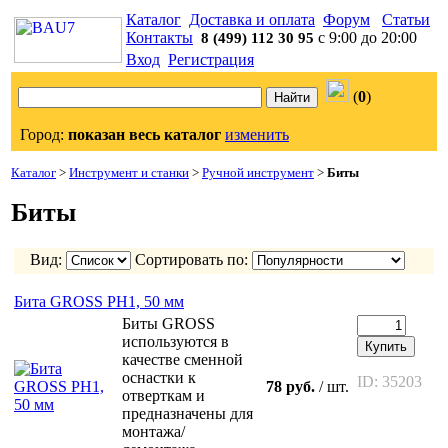
Каталог
Доставка и оплата
Форум
Статьи
Контакты
с 9:00 до 20:00
8 (499) 112 30 95
Вход
Регистрация
(
0
)
Город:
показан весь каталог
изменить
Каталог
>
Инструмент и станки
>
Ручной инструмент
>
Биты
Биты
Вид:
Сортировать по:
Бита GROSS PH1, 50 мм
Биты GROSS
используются в
Купить
качестве сменной
оснастки к
ID: 35203
78 руб.
/ шт.
отверткам и
предназначены для
монтажа/