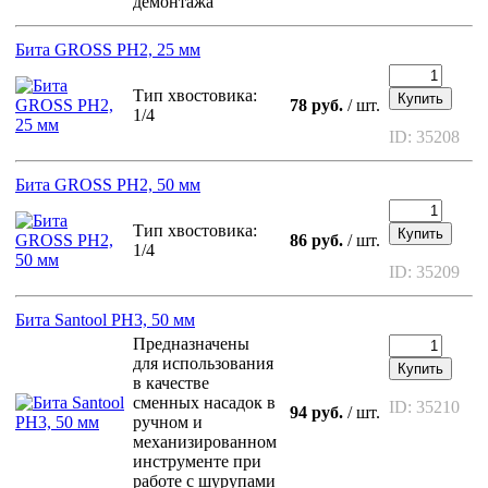
демонтажа
Бита GROSS PH2, 25 мм
Тип хвостовика:
Купить
78 руб.
/ шт.
1/4
ID: 35208
Бита GROSS PH2, 50 мм
Тип хвостовика:
Купить
86 руб.
/ шт.
1/4
ID: 35209
Бита Santool PH3, 50 мм
Предназначены
для использования
Купить
в качестве
сменных насадок в
ID: 35210
94 руб.
/ шт.
ручном и
механизированном
инструменте при
работе с шурупами