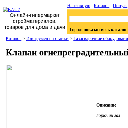
На главную
Каталог
Популя
Онлайн-гипермаркет
стройматериалов,
товаров для дома и дачи
Город:
показан весь каталог
Каталог
>
Инструмент и станки
>
Газосварочное оборудован
Клапан огнепреградительный
Описание
Горючий газ