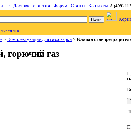
рные
Доставка и оплата
Форум
Статьи
Контакты
8 (499) 11
Корзи
изменить
ие
>
Комплектующие для газосварки
>
Клапан огнепреградител
, горючий газ
Ц
н
К
I
П