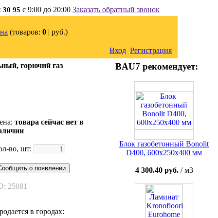
с 9:00 до 20:00
Заказать обратный звонок
2 30 95
на
(товаров:
0
|
руб.)
Вход
Регистрация
ьный, горючий газ
BAU7 рекомендует:
ена:
товара сейчас нет в
аличии
Блок газобетонный Bonolit
ол-во, шт:
D400, 600х250х400 мм
Сообщить о появлении
4 300.40 руб.
/ м3
D: 25081
родается в городах: