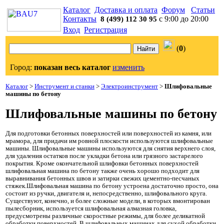
Каталог
Доставка и оплата
Форум
Статьи
Контакты
с 9:00 до 20:00
8 (499) 112 30 95
Вход
Регистрация
(
0
)
Город:
показан весь каталог
изменить
Каталог
>
Инструмент и станки
>
Электроинструмент
>
Шлифовальные
машины по бетону
Шлифовальные машины по бетону
Для подготовки бетонных поверхностей или поверхностей из камня, или
мрамора, для придачи им ровной плоскости используются шлифовальные
машины. Шлифовальные машины используются для снятия верхнего слоя,
для удаления остатков после укладки бетона или грязного застарелого
покрытия. Кроме окончательной шлифовки бетонных поверхностей
шлифовальная машина по бетону также очень хорошо подходит для
выравнивания бетонных швов и затирки свежих цементно-песчаных
стяжек.Шлифовальная машина по бетону устроена достаточно просто, она
состоит из ручки, двигателя и, непосредственно, шлифовального круга.
Существуют, конечно, и более сложные модели, в которых вмонтирован
пылесборник, используется шлифовальная алмазная головка,
предусмотрены различные скоростные режимы, для более деликатной
обработки поверхностей. В шлифовальных машинах для сухой обработки