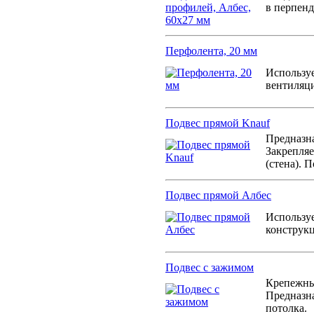
в перпен
Перфолента, 20 мм
Используе
вентиляц
Подвес прямой Knauf
Предназн
Закрепляе
(стена). 
Подвес прямой Албес
Использу
конструк
Подвес с зажимом
Крепежны
Предназн
потолка.