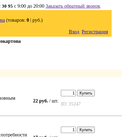
с 9:00 до 20:00
Заказать обратный звонок
2 30 95
на
(товаров:
0
|
руб.)
Вход
Регистрация
сокартона
Купить
сновным
22 руб.
/ шт.
ID: 35247
Купить
 потребности