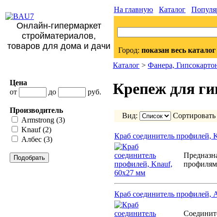
На главную
Каталог
Популя
Онлайн-гипермаркет
стройматериалов,
товаров для дома и дачи
Город:
показан весь каталог
Каталог
>
Фанера, Гипсокарт
Цена
Крепеж для ги
от
до
руб.
Производитель
Вид:
Сортировать
Armstrong (3)
Knauf (2)
Краб соединитель профилей, K
Албес (3)
Предназна
Подобрать
профилям 
Краб соединитель профилей, А
Соедините