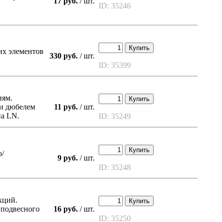
17 руб.
/ шт.
ID: 35246
Купить
их элементов
330 руб.
/ шт.
ID: 35399
иям.
Купить
ли дюбелем
11 руб.
/ шт.
па LN.
ID: 35249
Купить
ю/
9 руб.
/ шт.
ID: 35248
кций.
Купить
 подвесного
16 руб.
/ шт.
ID: 35250