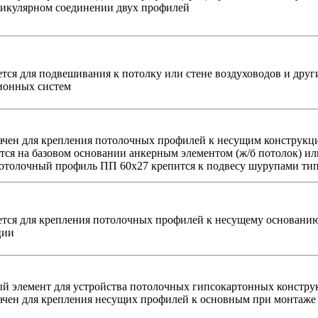
дикулярном соединении двух профилей
тся для подвешивания к потолку или стене воздуховодов и друг
ионных систем
ачен для крепления потолочных профилей к несущим конструкц
тся на базовом основании анкерным элементом (ж/б потолок) и
Потолочный профиль ПП 60х27 крепится к подвесу шурупами ти
ется для крепления потолочных профилей к несущему основани
ции
й элемент для устройства потолочных гипсокартонных констру
ачен для крепления несущих профилей к основным при монтаже