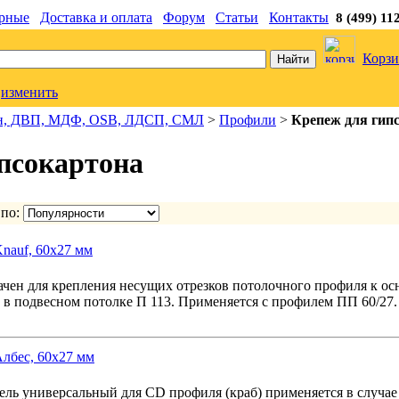
рные
Доставка и оплата
Форум
Статьи
Контакты
8 (499) 11
Корзи
изменить
он, ДВП, МДФ, OSB, ЛДСП, СМЛ
>
Профили
>
Крепеж для гип
псокартона
 по:
nauf, 60x27 мм
чен для крепления несущих отрезков потолочного профиля к о
в подвесном потолке П 113. Применяется с профилем ПП 60/27.
лбес, 60x27 мм
ль универсальный для CD профиля (краб) применяется в случае