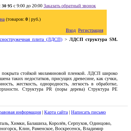
с 9:00 до 20:00
Заказать обратный звонок
2 30 95
на
(товаров:
0
|
руб.)
Вход
Регистрация
сностружечная плита (ЛДСП)
>
ЛДСП структура SM.
й покрыта стойкой миламиновой пленкой. ЛДСП широко
ена таких недостатков, присущих древесине, как сучки,
ть, жесткость, однородность, легкость в обработке,
ерхности. Структура PR (поры дерева) Структура PE
равовая информация
|
Карта сайта
|
Написать письмо
таль, Химки, Балашиха, Королёв, Серпухов, Одинцово,
ногорск, Клин, Раменское, Воскресенск, Владимир