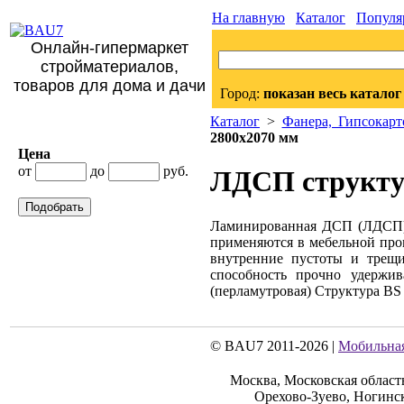
На главную
Каталог
Популя
Онлайн-гипермаркет
стройматериалов,
товаров для дома и дачи
Город:
показан весь каталог
Каталог
>
Фанера, Гипсока
2800х2070 мм
Цена
от
до
руб.
ЛДСП структу
Подобрать
Ламинированная ДСП (ЛДСП) 
применяются в мебельной про
внутренние пустоты и трещи
способность прочно удержив
(перламутровая) Структура BS 
© BAU7 2011-2026 |
Мобильная
Москва, Московская област
Орехово-Зуево, Ногинс