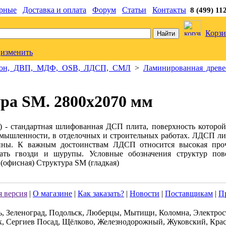
рные
Доставка и оплата
Форум
Статьи
Контакты
8 (499) 11
Корзи
изменить
ртон, ДВП, МДФ, OSB, ЛДСП, СМЛ
>
Ламинированная древе
ра SM. 2800х2070 мм
- стандартная шлифованная ДСП плита, поверхность которо
мышленности, в отделочных и строительных работах. ЛДСП лиш
ны. К важным достоинствам ЛДСП относится высокая прочнос
ать гвозди и шурупы. Условные обозначения структур пов
(офисная) Структура SM (гладкая)
 версия
|
О магазине
|
Как заказать?
|
Новости
|
Поставщикам
|
П
ь, Зеленоград, Подольск, Люберцы, Мытищи, Коломна, Электрос
к, Сергиев Посад, Щёлково, Железнодорожный, Жуковский, Крас