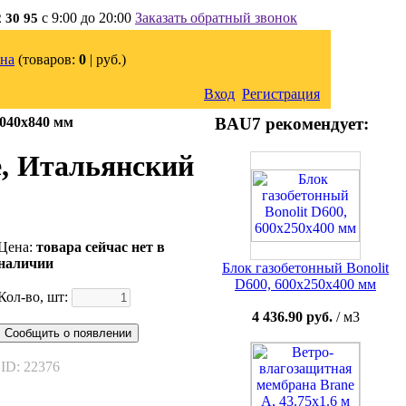
с 9:00 до 20:00
Заказать обратный звонок
2 30 95
на
(товаров:
0
|
руб.)
Вход
Регистрация
2040x840 мм
BAU7 рекомендует:
, Итальянский
Цена:
товара сейчас нет в
наличии
Блок газобетонный Bonolit
D600, 600х250х400 мм
Кол-во, шт:
4 436.90 руб.
/ м3
Сообщить о появлении
ID: 22376