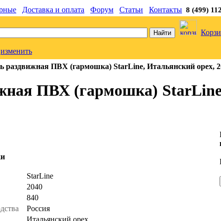
рные
Доставка и оплата
Форум
Статьи
Контакты
8 (499) 11
Корзи
изменить
 раздвижная ПВХ (гармошка) StarLine, Итальянский орех, 
жная ПВХ (гармошка) StarLine
ки
ь
StarLine
2040
840
одства
Россия
Итальянский орех