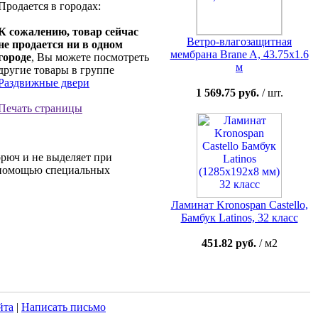
Продается в городах:
К сожалению, товар сейчас
Ветро-влагозащитная
не продается ни в одном
мембрана Brane A, 43.75х1.6
городе
, Вы можете посмотреть
м
другие товары в группе
Раздвижные двери
1 569.75 руб.
/ шт.
Печать страницы
орюч и не выделяет при
С помощью специальных
Ламинат Kronospan Castello,
Бамбук Latinos, 32 класс
451.82 руб.
/ м2
йта
|
Написать письмо