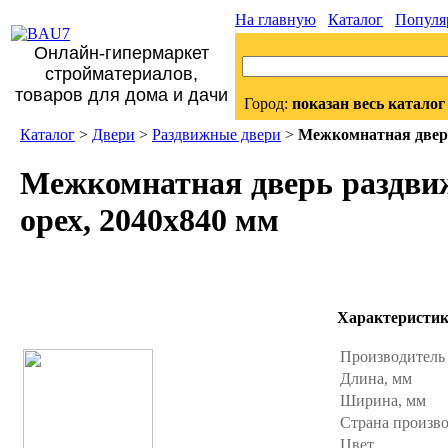
На главную
Каталог
Популя
Онлайн-гипермаркет
стройматериалов,
товаров для дома и дачи
Город:
показан весь каталог
Каталог
>
Двери
>
Раздвижные двери
>
Межкомнатная дверь
Межкомнатная дверь раздви
орех, 2040x840 мм
Характеристи
Производител
Длина, мм
Ширина, мм
Страна произв
Цвет